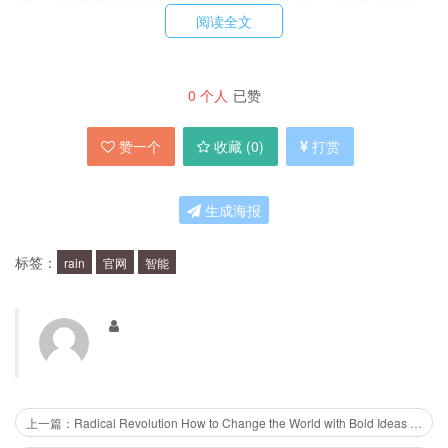
Rain官网的产品包括智能照明系统、智能门锁、
阅读全文
智能温控系统、智能音响、智能家电等。这些产品
都采用了最新的技术和设计理念，让用户可以通过
0
个人
已赞
手机或其他智能设备控制家居设备，实现智能化管
理。
赞一个
收藏 (
0
)
打赏
为什么选择Rain官网的产品？
生成海报
标签：
Rain官网的产品具有以下优势：
rain
官网
智能
创新技术：Rain官网的产品采用了最新的技术，保证产品的
质量和稳定性。
智能化管理：Rain官网的产品可以通过手机或其他智能设备
控制，让用户可以随时随地管理家居。
上一篇：Radical Revolution How to Change the World with Bold Ideas and Action
高效节能：Rain官网的产品可以通过自动化管理，实现节能