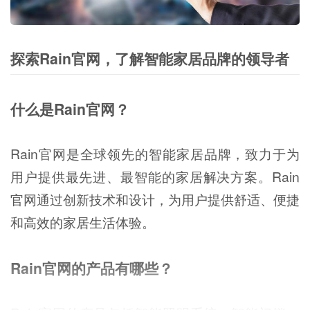
探索Rain官网，了解智能家居品牌的领导者
什么是Rain官网？
Rain官网是全球领先的智能家居品牌，致力于为
用户提供最先进、最智能的家居解决方案。Rain
官网通过创新技术和设计，为用户提供舒适、便捷
和高效的家居生活体验。
Rain官网的产品有哪些？