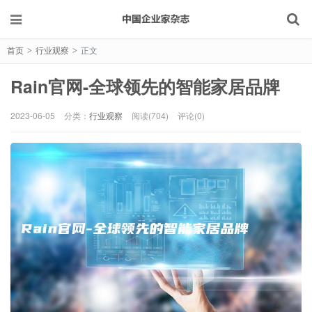
首页
行业观察
正文
>
>
Rain官网-全球领先的智能家居品牌
2023-06-05
分类：
行业观察
阅读(704)
评论(0)