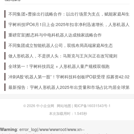
产品，用户可以享受到全方位的服务和售后支持。
不同集团×曹操出行战略合作：以出行场景为支点，赋能家庭AI生
态升级
宇树科技IPO6月1日上会:2025年扣非净利迅速增长，人形机器人
总结
出货量全球第一
重磅官宣|酷态科与中电科机器人达成独家战略合作
不同集团成立智能机器人公司，双线布局高端家庭AI生态
Rain官网是全球领先的智能家居品牌，为用户提
供最先进、最智能的家居解决方案。Rain官网的
做人形机器人，不是拼人头：马斯克与王兴兴正在改写规则
产品采用了最新的技术和设计理念，为用户提供舒
全球第一！宇树科技四足 + 人形机器人量产规模双领跑
适、便捷和高效的家居生活体验。如果您正在寻找
冲刺A股“机器人第一股”！宇树科技科创板IPO获受理 拟募资42.02
亿元
智能家居产品，不妨来Rain官网看一看。
最新报告：宇树人形机器人2025年出货量和市场占比均居全球第
一
© 2026
中小企业网
网站地图
|
蜀ICP备16031543号-1
本次加载用时：1.545秒
Warning
: error_log(/www/wwwroot/www.xn--