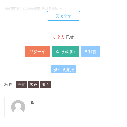
宁夏银行有哪些优势？
阅读全文
宁夏银行有以下几个优势：
0
个人
已赞
地域优势：宁夏银行服务的是宁夏地区的客户，对当地经济
赞一个
收藏 (
0
)
打赏
发展了解更深，更能为客户提供有针对性的金融服务。
品牌优势：宁夏银行是宁夏地区唯一一家A股上市的城市商
业银行，品牌知名度高。
生成海报
产品优势：宁夏银行产品丰富，包括个人银行、公司银行、
金融市场、电子银行等多个领域。
标签：
宁夏
客户
银行
服务优势：宁夏银行服务质量高，注重客户体验，提供一对
一的专业服务。
宁夏银行在社会责任方面有哪些做法？