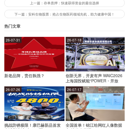
宁夏银行在社会责任方面有以下几个做法：
上一篇：存单质押：快速获得资金的最佳选择
下一篇：安科生物股票：抢占生物医药领域先机，助力健康中国！
积极参与公益事业，多次向社会捐赠资金。
热门文章
重视员工培训，提高员工素质。
推行绿色金融，鼓励可持续发展。
26-07-31
26-07-18
支持小微企业发展，促进当地经济发展。
宁夏银行的未来展望是什么？
新老品牌，责任孰强？
创新无界，开麦有声 WAIC2026
宁夏银行将继续以服务客户、造福社会为宗旨，不
上海国投赋能“POWER・开放
麦”专场成功举办
断提升服务质量和水平，拓展业务范围，加强风险
26-07-26
26-07-17
管控，打造一流的金融机构，为客户和社会创造更
大的价值。
挑战防锈极限！康巴赫新品首发
全国首单！锦江给网红人像数据