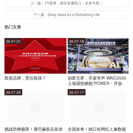
携带方便，而且拍照效果出色，适合拍美食、美景
上一篇：YY股票：抓住直播风口，未来可期！
和自拍。同时，Z9 Mini还可以满足学生日常使用
下一篇：Zesty Ideas for a Refreshing Life
的需求，比如上网、看视频、玩游戏等。
热门文章
有哪些值得购买的理由？
26-07-31
26-07-18
购买Z9 Mini的理由有以下几个方面：
新老品牌，责任孰强？
创新无界，开麦有声 WAIC2026
价格实惠：Z9 Mini的价格比较实惠，性价比非常高。
上海国投赋能“POWER・开放
麦”专场成功举办
配置高端：虽然Z9 Mini的价格比较低，但它的配置却非常高
26-07-26
26-07-17
端，性能强劲。
拍照出色：Z9 Mini的拍照效果非常出色，可以轻松拍出高质
量的照片。
指纹识别：Z9 Mini支持指纹识别功能，可以更加方便快捷地
解锁手机和支付。
挑战防锈极限！康巴赫新品首发
全国首单！锦江给网红人像数据