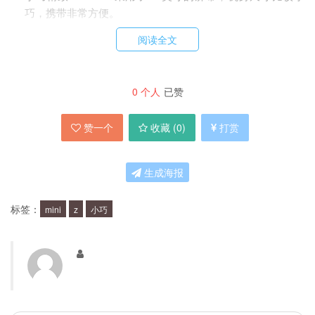
巧，携带非常方便。
强劲实用：Z9 Mini搭载了高通骁龙615处理器，配备了3GB
阅读全文
的运行内存和16GB的存储空间，运行速度非常快，存储空间
也比较充足。
拍照出色：Z9 Mini配备了1300万像素的后置摄像头和500万
0
个人
已赞
像素的前置摄像头，支持自动对焦、HDR等多种拍照模式，
拍照效果非常出色。
赞一个
收藏 (
0
)
打赏
电池续航长：Z9 Mini内置了2900mAh的电池，续航能力比较
强，可以满足一天的正常使用。
生成海报
支持指纹识别：Z9 Mini还支持指纹识别功能，可以快速解锁
手机和支付。
标签：
mini
z
小巧
适合哪些人群使用？
Z9 Mini适合那些注重手机轻便性和实用性的人
群，尤其适合女性和学生使用。因为它小巧精致，