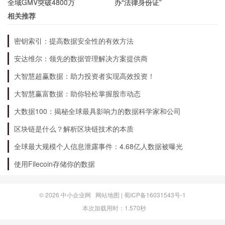
全域GMV突破4800万
办“法律身份证”
小巧精致：Z9 Mini的机身尺寸比较小巧，携带非常方便，适
相关推荐
合出门携带。
有哪些需要注意的地方？
密钥索引：提高数据安全性的有效方法
安达维尔：领先的数据管理解决方案提供商
购买Z9 Mini需要注意以下几个方面：
大智慧超赢数据：助力投资者实现高效投资！
大智慧赢富数据：助你轻松掌握股市动态
存储空间有限：Z9 Mini的存储空间只有16GB，如果需要存
大数据100：揭秘全球最具影响力的数据科学家和公司
储大量的照片、音乐、视频等，需要另外购买SD卡扩展存储
区块链是什么？解析区块链技术的本质
空间。
系统版本较低：Z9 Mini的系统版本较低，可能不支持一些新
全球最大规模个人信息泄露事件：4.68亿人数据被曝光
的软件和功能。
使用Filecoin存储你的数据
不支持快充：Z9 Mini不支持快充功能，充电速度较慢。
总结
© 2026
中小企业网
网站地图
|
蜀ICP备16031543号-1
本次加载用时：1.570秒