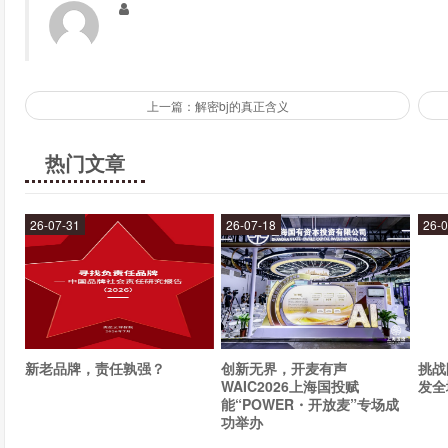
dq冰纷卡非常适合在夏季使用，可以用于户外运动、旅游、
之，只要你感到炎热不舒服，dq冰纷卡都可以帮助你降温、缓
结语
上一篇：解密bj的真正含义
dq冰纷卡是一种非常实用的解暑神器，它可以帮助人们在夏季
热门文章
清凉效果，赶快去尝试一下吧！
26-07-31
26-07-18
26-0
新老品牌，责任孰强？
创新无界，开麦有声
挑战
WAIC2026上海国投赋
发全
能“POWER・开放麦”专场成
功举办