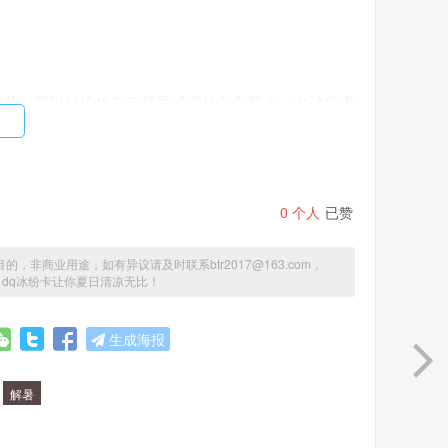
卡片，可以轻松放在口袋里或者挂在衣服上。dq冰纷卡
持凉爽状态。
0
个人
已赞
中降温，让你感到舒适；其次，dq冰纷卡可以缓解身体
地保持身体的水分，防止脱水。
商业用途，如有异议请及时联系btr2017@163.com，
dq冰纷卡让你夏日清凉无比！
生成海报
一段时间，然后取出来放在需要降温的部位即可。dq冰
冷水或者冰箱中进行冷却。
解暑