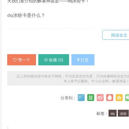
天我们要介绍的解暑神器是——dq冰纷卡！
dq冰纷卡是什么？
dq冰纷卡是一种可以随时随地享受清凉的产品，它外形像一张
阅读全文
内部是由高分子材料制成的凝胶，这种凝胶可以吸收水分并且保
使用dq冰纷卡有什么好处？
赞一个
收藏 (
0
)
打赏
使用dq冰纷卡有很多好处！首先，它可以帮助你在炎热的天气
疲劳，让你的身体得到放松；最后，dq冰纷卡还可以让你更好
以上所转载内容均来自于网络，不为其真实性负责，只为传播网络信息为目的，非
本人将予以删除。
中小企业网
»
解暑神器！
dq冰纷卡如何使用？
分享到：
使用dq冰纷卡非常简单，只需要将它放在冰箱或者冷水中冷却
纷卡的效果可以持续一段时间，如果效果消失了，可以再次放入
标签：
dq
冰纷
有哪些场合可以使用dq冰纷卡？