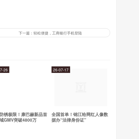
上班等场合。它还可以用于缓解热病、头痛等症状。总
解身体疲劳。
下一篇：轻松便捷，工商银行手机登陆
降温、缓解身体疲劳。如果你还没有体验过dq冰纷卡的
7-26
26-07-17
防锈极限！康巴赫新品首
全国首单！锦江给网红人像数
域GMV突破4800万
据办“法律身份证”