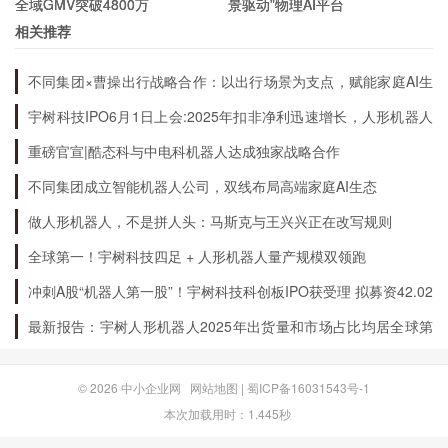
全域GMV突破4800万
景驱动”物理AI平台
相关推荐
综合评价
不同集团×曹操出行战略合作：以出行场景为支点，赋能家庭AI生
态升级
宇树科技IPO6月1日上会:2025年扣非净利迅速增长，人形机器人
通过以上对于2012年各大银行贷款利率的对比，
出货量全球第一
重磅官宣|酷态科与中电科机器人达成独家战略合作
我们可以发现，整体来看，大型银行的贷款利率相
对较低，而较小型银行的贷款利率相对较高。此
不同集团成立智能机器人公司，双线布局高端家庭AI生态
外，不同类型的贷款产品的利率也存在明显差异，
做人形机器人，不是拼人头：马斯克与王兴兴正在改写规则
个人住房贷款的利率相对较低，而信用贷款的利率
全球第一！宇树科技四足 + 人形机器人量产规模双领跑
相对较高。因此，在选择贷款产品时，需要根据自
冲刺A股“机器人第一股”！宇树科技科创板IPO获受理 拟募资42.02
亿元
己的实际情况进行综合考虑，选择利率合适的银行
最新报告：宇树人形机器人2025年出货量和市场占比均居全球第
贷款。
一
© 2026
中小企业网
网站地图
|
蜀ICP备16031543号-1
本次加载用时：1.445秒