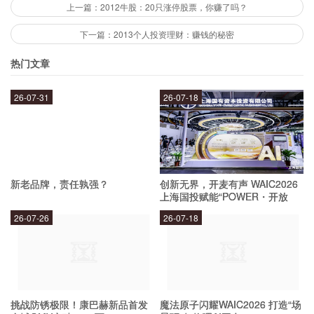
以流动资金贷款为例，中国银行、工商银行、农业
上一篇：2012牛股：20只涨停股票，你赚了吗？
银行、建设银行等大型银行的利率均在5.6%左
下一篇：2013个人投资理财：赚钱的秘密
右，而招商银行、兴业银行等较小型银行的利率则
热门文章
在6%左右。
26-07-31
26-07-18
信用贷款利率
信用贷款利率是针对个人客户推出的一种贷款产
新老品牌，责任孰强？
创新无界，开麦有声 WAIC2026
品，主要包括信用卡、小额贷款等。在2012年，
上海国投赋能“POWER・开放
麦”专场成功举办
各大银行的信用贷款利率相对较高，以信用卡为
26-07-26
26-07-18
例，中国银行、工商银行、农业银行、建设银行等
大型银行的信用卡利率均在18%以上，而招商银
行、兴业银行等较小型银行的信用卡利率则在
挑战防锈极限！康巴赫新品首发
魔法原子闪耀WAIC2026 打造“场
15%左右。