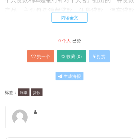
产品，主要包括消费贷款、住房贷款、汽车贷款
阅读全文
等。在2012年，各大银行的个人贷款利率相对比
较稳定，以个人住房贷款为例，中国银行、工商银
行、农业银行、建设银行等大型银行的首套房利率
0
个人
已赞
均为4.9%，二套房利率在5.4%左右，而招商银
赞一个
收藏 (
0
)
打赏
行、兴业银行等较小型银行的首套房利率则在
5.15%左右。
生成海报
企业贷款利率
标签：
利率
贷款
企业贷款利率是针对企业客户推出的一种贷款产
品，主要包括流动资金贷款、投资性贷款等。在
2012年，各大银行的企业贷款利率也比较稳定，