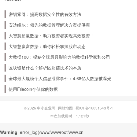
解公司基本面和市场走势的基础上进行投资，同时
也需要控制好风险，以确保自身的利益最大化。
密钥索引：提高数据安全性的有效方法
安达维尔：领先的数据管理解决方案提供商
大智慧超赢数据：助力投资者实现高效投资！
大智慧赢富数据：助你轻松掌握股市动态
大数据100：揭秘全球最具影响力的数据科学家和公司
区块链是什么？解析区块链技术的本质
全球最大规模个人信息泄露事件：4.68亿人数据被曝光
使用Filecoin存储你的数据
© 2026
中小企业网
网站地图
|
蜀ICP备16031543号-1
本次加载用时：1.121秒
Warning
: error_log(/www/wwwroot/www.xn--