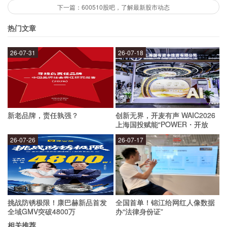
下一篇：600510股吧，了解最新股市动态
2. 该股票的买入时机是什么？
热门文章
如果您决定入手该股票，建议在股价处于较低位置
26-07-31
26-07-18
时购入。同时，也需要考虑公司的业绩表现和未来
发展前景，以避免在不利的时期购入。
3. 该股票的卖出时机是什么？
新老品牌，责任孰强？
创新无界，开麦有声 WAIC2026
上海国投赋能“POWER・开放
麦”专场成功举办
26-07-26
26-07-17
如果您已经持有了该股票，建议在股价处于较高位
置时逐步卖出。同时，需要密切关注公司的业绩表
现和市场走势，以避免错失卖出时机。
挑战防锈极限！康巴赫新品首发
全国首单！锦江给网红人像数据
总之，投资600480股票需要审慎考虑，建议在了
全域GMV突破4800万
办“法律身份证”
相关推荐