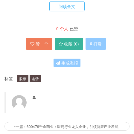
2015年至2016年的时间段内，该股票曾经历了一
阅读全文
次较为剧烈的下跌，但随后逐渐回升。在2018
年，该股票经历了一次较为明显的上涨，但随后又
0
个人
已赞
回落至之前的水平。
赞一个
收藏 (
0
)
打赏
600480股票的投资建议
生成海报
1. 适合哪种类型的投资者？
标签：
股票
走势
由于600480股票的走势相对平稳，不适合做短线
投资，而长线投资需要考虑公司的基本面和发展前
景。因此，这支股票适合那些具备较高风险承受能
力的中长期投资者。
上一篇：600479千金药业：医药行业龙头企业，引领健康产业发展。