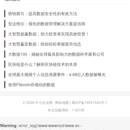
断提升自身实力和服务水平，为投资者提供更加优
密钥索引：提高数据安全性的有效方法
质的服务，推动市场健康发展。
安达维尔：领先的数据管理解决方案提供商
未来期货公司排名会有怎样的变化？
大智慧超赢数据：助力投资者实现高效投资！
大智慧赢富数据：助你轻松掌握股市动态
未来期货公司排名的变化将受多种因素影响，例如
大数据100：揭秘全球最具影响力的数据科学家和公司
市场环境、政策变化等。但可以肯定的是，那些具
区块链是什么？解析区块链技术的本质
备强大实力和创新能力的期货公司必将在竞争中脱
全球最大规模个人信息泄露事件：4.68亿人数据被曝光
颖而出。相信未来的期货市场将会更加成熟、规
使用Filecoin存储你的数据
范，为投资者带来更多机遇和挑战。
© 2026
中小企业网
网站地图
|
蜀ICP备16031543号-1
本次加载用时：1.401秒
Warning
: error_log(/www/wwwroot/www.xn--