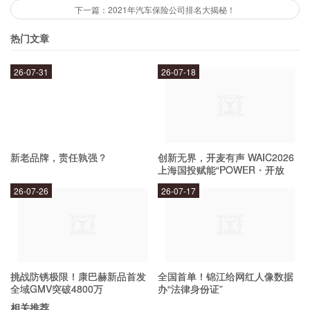
这些期货公司在各个方面都有自己的优势。例如，
下一篇：2021年汽车保险公司排名大揭秘！
中信期货以其强大的资金实力和良好的风险控制能
热门文章
力而备受瞩目；国泰君安期货则凭借其强大的研究
团队和投资理念备受认可；银河期货则以其丰富的
26-07-31
26-07-18
交易品种和优质的客户服务脱颖而出。不同的期货
公司有着不同的特点，但都能在市场中扮演重要角
色。
新老品牌，责任孰强？
创新无界，开麦有声 WAIC2026
上海国投赋能“POWER・开放
麦”专场成功举办
这些期货公司对投资者有何影响？
26-07-26
26-07-17
这些期货公司的排名不仅反映了公司的实力和发展
趋势，也对投资者有着一定的参考价值。投资者可
挑战防锈极限！康巴赫新品首发
全国首单！锦江给网红人像数据
以根据公司排名和自身需求，选择适合自己的期货
全域GMV突破4800万
办“法律身份证”
公司进行投资。同时，这些期货公司也能够通过不
相关推荐