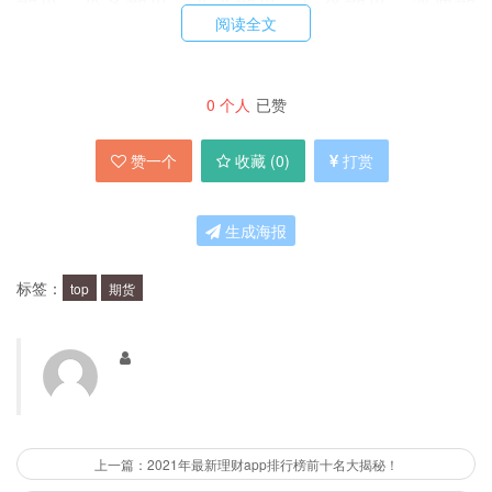
阅读全文
货、申银万国期货、东吴期货、中信建投期货、招
商期货、浙商期货、中粮期货、华泰期货、一德期
货、平安期货、中金期货、国投安信期货、西南期
0
个人
已赞
货、海航期货。
赞一个
收藏 (
0
)
打赏
这些公司的排名依据是什么？
生成海报
这些公司的排名依据是综合实力指标，包括公司资
标签：
top
期货
质、经营管理、风险控制、客户服务、创新能力等
方面的评估。
这些公司有何优势？
上一篇：2021年最新理财app排行榜前十名大揭秘！