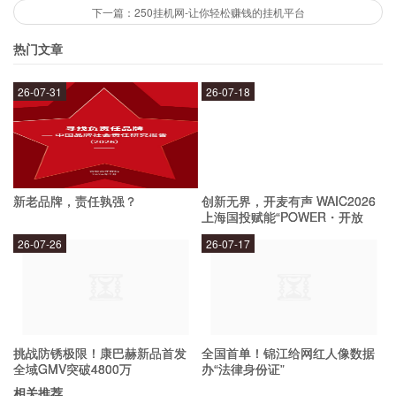
在日本的商场或纪念品店，可以买到很多有特色的
下一篇：250挂机网-让你轻松赚钱的挂机平台
小礼物，可以送给朋友或家人。
热门文章
6. 去一次游乐场
26-07-31
26-07-18
日本有很多好玩的游乐场，可以用2500日元左右
买到门票，享受一天的欢乐时光。
新老品牌，责任孰强？
创新无界，开麦有声 WAIC2026
上海国投赋能“POWER・开放
麦”专场成功举办
7. 购买一份日本的手工艺品
26-07-26
26-07-17
在日本的手工艺品店，可以买到很多精美的手工艺
品，如陶瓷、漆器、布艺等等。
挑战防锈极限！康巴赫新品首发
全国首单！锦江给网红人像数据
全域GMV突破4800万
办“法律身份证”
8. 买一份日本的杂志
相关推荐