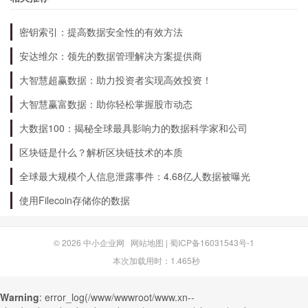
密钥索引：提高数据安全性的有效方法
日本有很多有趣的杂志，如时尚、美食、旅游等
安达维尔：领先的数据管理解决方案提供商
等，可以买一份回家阅读。
大智慧超赢数据：助力投资者实现高效投资！
9. 购买一份日本的CD或唱片
大智慧赢富数据：助你轻松掌握股市动态
大数据100：揭秘全球最具影响力的数据科学家和公司
日本有很多优秀的歌手和音乐，可以买一份CD或
区块链是什么？解析区块链技术的本质
唱片回家听。
全球最大规模个人信息泄露事件：4.68亿人数据被曝光
使用Filecoin存储你的数据
10. 去一家传统的日式温泉
© 2026
中小企业网
网站地图
|
蜀ICP备16031543号-1
在日本，可以去一家传统的日式温泉，享受一下日
本次加载用时：1.465秒
本的温泉文化。
Warning
: error_log(/www/wwwroot/www.xn--