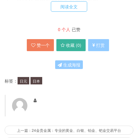
主，可以在那里找到很多有趣的东西。
阅读全文
3. 购买一份日本的特色零食
0
个人
已赞
日本有很多独特的零食，如薯片、糖果、饮料等
赞一个
收藏 (
0
)
打赏
等，可以买一些回家品尝。
生成海报
4. 看一场电影
标签：
日元
日本
在日本的电影院，可以用2500日元左右看一场电
影，享受日本的电影文化。
5. 购买一份小礼物送给朋友
上一篇：24金贵金属：专业的黄金、白银、铂金、钯金交易平台