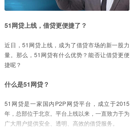
51网贷上线，借贷更便捷了？
近日，51网贷上线，成为了借贷市场的新一股力
量。那么，51网贷有什么优势？能否让借贷更便
捷呢？
什么是51网贷？
51网贷是一家国内P2P网贷平台，成立于2015
年，总部位于北京。平台上线以来，一直致力于为
广大用户提供安全、透明、高效的借贷服务。