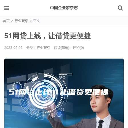
首页
行业观察
正文
>
>
51网贷上线，让借贷更便捷
2023-05-25
分类：
行业观察
阅读(596)
评论(0)