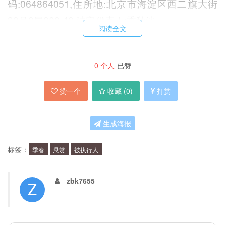
码:064864051,住所地:北京市海淀区西二旗大街
39号2层202-42,法定代表人:季秋池。
阅读全文
执行依据
0
个人
已赞
(2019)京0105民初26727号民事调解书
赞一个
收藏 (
0
)
打赏
执行标的
生成海报
本金3000000元及利息、违约金
标签：
季春
悬赏
被执行人
悬赏金额
zbk7655
凡向朝阳法院提供被执行人季春青、中金大地投资