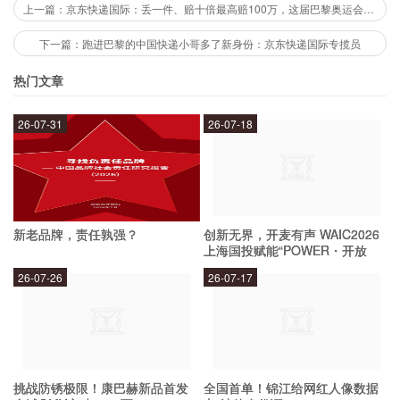
担保有限公司可供执行的财产线索(朝阳法院已发
上一篇：京东快递国际：丢一件、赔十倍最高赔100万，这届巴黎奥运会马拉松大众组选手有福了
现、已控制但暂未处分的财产不属于悬赏范围)经
下一篇：跑进巴黎的中国快递小哥多了新身份：京东快递国际专揽员
查证属实并实际执行到位的,按照举报财产执行到
热门文章
位金额的5%作为奖金。
26-07-31
26-07-18
悬赏时限
案件执行完毕之前。
新老品牌，责任孰强？
创新无界，开麦有声 WAIC2026
上海国投赋能“POWER・开放
麦”专场成功举办
朝阳法院将对举报人身份及举报线索的有关情况予
26-07-26
26-07-17
以保密。
联系人及联系方式
挑战防锈极限！康巴赫新品首发
全国首单！锦江给网红人像数据