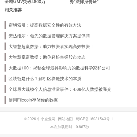
全域GMV突破4800万
办“法律身份证”
张芳 法官
相关推荐
010-85998857
密钥索引：提高数据安全性的有效方法
安达维尔：领先的数据管理解决方案提供商
常慧 法官助理
大智慧超赢数据：助力投资者实现高效投资！
大智慧赢富数据：助你轻松掌握股市动态
010-85998950
大数据100：揭秘全球最具影响力的数据科学家和公司
区块链是什么？解析区块链技术的本质
执行案件财产线索接转中心
全球最大规模个人信息泄露事件：4.68亿人数据被曝光
使用Filecoin存储你的数据
010-86377515
© 2026
中小企业网
网站地图
|
蜀ICP备16031543号-1
邮寄地址
本次加载用时：0.867秒