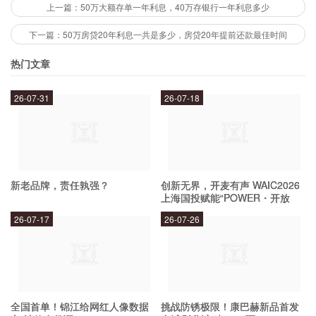
合同，了解利率、费用等信息。最后，注意存款的
上一篇：50万大额存单一年利息，40万存银行一年利息多少
存期，不要过早取款。
下一篇：50万房贷20年利息一共是多少，房贷20年提前还款最佳时间
热门文章
存50万死期一年与投资哪个更有收益？
26-07-31
26-07-18
存50万死期一年的收益率比较稳定，但是收益相
对较低。如果想要获得更高的收益，可以考虑投
资。但是投资也有风险，需要谨慎选择。建议投资
新老品牌，责任孰强？
创新无界，开麦有声 WAIC2026
前先了解相关知识，选择适合自己的投资产品。
上海国投赋能“POWER・开放
麦”专场成功举办
26-07-17
26-07-26
全国首单！锦江给网红人像数据
挑战防锈极限！康巴赫新品首发