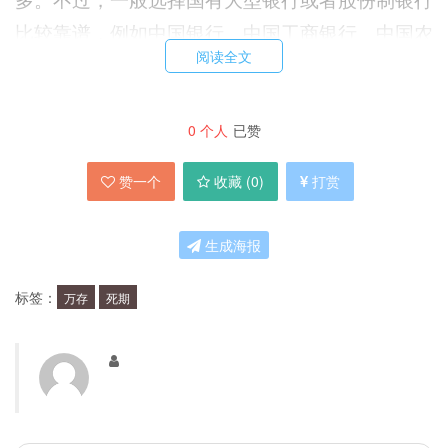
比较靠谱，例如中国银行、中国工商银行、中国农
阅读全文
业银行等。
有没有其他存款方式？
0
个人
已赞
赞一个
收藏 (
0
)
打赏
除了定期存款之外，还有很多其他存款方式。例
如，活期存款、零存整取、通知存款等。不同的存
生成海报
款方式利率不同，可以根据自己的需求选择。
标签：
万存
死期
50万存死期一年有什么注意事项？
首先，选择可信赖的银行存款，不要因为高利率而
放弃安全性。其次，存款前要认真阅读银行的存款