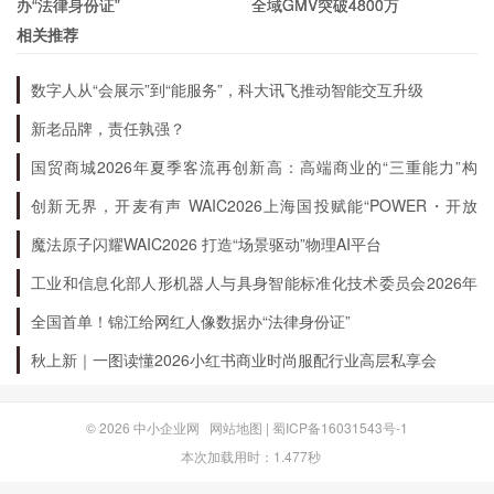
办“法律身份证”
全域GMV突破4800万
相关推荐
数字人从“会展示”到“能服务”，科大讯飞推动智能交互升级
新老品牌，责任孰强？
国贸商城2026年夏季客流再创新高：高端商业的“三重能力”构
建
创新无界，开麦有声 WAIC2026上海国投赋能“POWER・开放
麦”专场成功举办
魔法原子闪耀WAIC2026 打造“场景驱动”物理AI平台
工业和信息化部人形机器人与具身智能标准化技术委员会2026年
度全体会议暨“标准周”活动在浙江绍兴召开
全国首单！锦江给网红人像数据办“法律身份证”
秋上新｜一图读懂2026小红书商业时尚服配行业高层私享会
© 2026
中小企业网
网站地图
|
蜀ICP备16031543号-1
本次加载用时：1.477秒