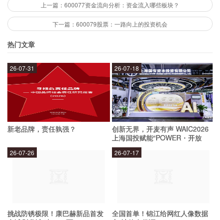
先进的生产设备和严格的质量控制体系，保证了产
上一篇：600077资金流向分析：资金流入哪些板块？
品的质量和安全性。此外，公司还积极开展医疗服
下一篇：600079股票：一路向上的投资机会
务业务，为患者提供全面、优质的医疗服务，拓展
热门文章
了公司的业务范围和市场份额。
26-07-31
26-07-18
人福医药未来的发展方向是什么？
人福医药在未来将继续秉持“创新、质量、服务”的
新老品牌，责任孰强？
创新无界，开麦有声 WAIC2026
理念，不断提高产品的质量和安全性，不断推出具
上海国投赋能“POWER・开放
麦”专场成功举办
有创新性和市场竞争力的医药产品，进一步拓展公
26-07-26
26-07-17
司的市场份额和业务范围。同时，公司将继续加强
医疗服务业务，为广大患者提供更加全面、优质的
医疗服务。此外，公司还将积极探索国际市场，拓
挑战防锈极限！康巴赫新品首发
全国首单！锦江给网红人像数据
展海外业务，进一步提高公司的市场竞争力和影响