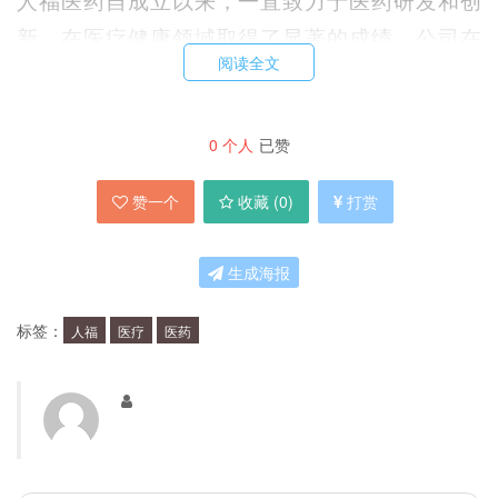
新，在医疗健康领域取得了显著的成绩。公司在
阅读全文
2016年成功登陆A股市场，成为中国医药行业第一
家在A股上市的医药企业。截至目前，人福医药已
经建立了世界一流的研发团队和生产基地，在全国
0
个人
已赞
各地设有多个分支机构，为广大患者提供优质的医
赞一个
收藏 (
0
)
打赏
疗服务。
生成海报
人福医药在医疗健康产业中有哪些优势？
标签：
人福
医疗
医药
人福医药在医疗健康产业中具有多重优势。首先，
公司具备雄厚的研发实力，拥有一支由博士、硕士
等高素质人才组成的研发团队，能够不断推出具有
创新性和市场竞争力的医药产品。其次，公司拥有