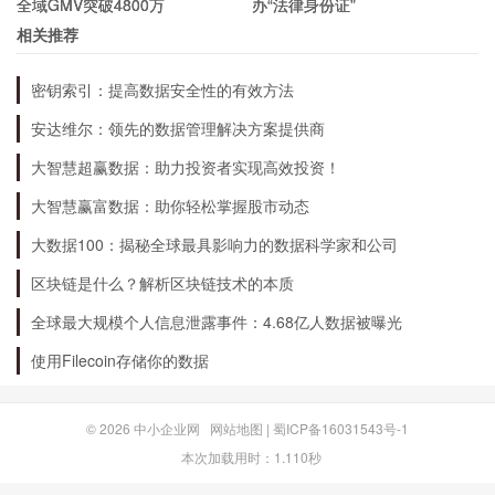
全域GMV突破4800万
办“法律身份证”
力。
相关推荐
密钥索引：提高数据安全性的有效方法
结语
安达维尔：领先的数据管理解决方案提供商
大智慧超赢数据：助力投资者实现高效投资！
人福医药是中国医药行业的领军企业之一，具有雄
厚的研发实力、先进的生产设备和严格的质量控制
大智慧赢富数据：助你轻松掌握股市动态
体系，为广大患者提供优质的医疗服务。在未来，
大数据100：揭秘全球最具影响力的数据科学家和公司
公司将继续秉持创新、质量、服务的理念，不断提
区块链是什么？解析区块链技术的本质
高产品的质量和安全性，进一步拓展公司的市场份
全球最大规模个人信息泄露事件：4.68亿人数据被曝光
额和业务范围，为医疗健康产业的发展贡献更多的
使用Filecoin存储你的数据
力量。
© 2026
中小企业网
网站地图
|
蜀ICP备16031543号-1
本次加载用时：1.110秒