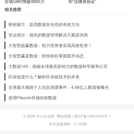
全域GMV突破4800万
办“法律身份证”
未来，北京城建将继续深耕城市建设领域，以智慧
相关推荐
城市建设为引领，积极推进数字化转型和创新发
密钥索引：提高数据安全性的有效方法
展，打造更多优质的城市综合体和基础设施项目，
安达维尔：领先的数据管理解决方案提供商
为城市发展做出更大的贡献。
大智慧超赢数据：助力投资者实现高效投资！
大智慧赢富数据：助你轻松掌握股市动态
大数据100：揭秘全球最具影响力的数据科学家和公司
区块链是什么？解析区块链技术的本质
全球最大规模个人信息泄露事件：4.68亿人数据被曝光
使用Filecoin存储你的数据
© 2026
中小企业网
网站地图
|
蜀ICP备16031543号-1
本次加载用时：0.725秒