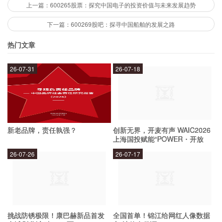
上一篇：600265股票：探究中国电子的投资价值与未来发展趋势
一体的城市综合体。
下一篇：600269股吧：探寻中国船舶的发展之路
北京城建的发展优势
热门文章
26-07-31
26-07-18
北京城建作为城市建设领域的领军企业，具有以下
几个发展优势：
深耕市场多年，拥有丰富的项目经验和技术积累；
新老品牌，责任孰强？
创新无界，开麦有声 WAIC2026
与政府的合作紧密，具有政府背景和资源优势；
上海国投赋能“POWER・开放
麦”专场成功举办
多元化的经营模式，涉足房地产、基础设施、城市综合体等
26-07-26
26-07-17
多个领域；
以智慧城市建设为引领，积极推进数字化转型和创新发展。
北京城建的未来展望
挑战防锈极限！康巴赫新品首发
全国首单！锦江给网红人像数据