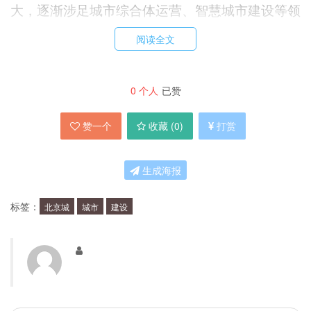
大，逐渐涉足城市综合体运营、智慧城市建设等领
域。2011年，北京城建成功登陆香港联交所，成
阅读全文
为中国内地首家在香港上市的城市基础设施公司。
0
个人
已赞
北京城建的核心业务
赞一个
收藏 (
0
)
打赏
北京城建的核心业务主要包括房地产开发、城市基
础设施建设、城市综合体运营等领域。在房地产开
生成海报
发方面，公司涉足住宅、商业、写字楼等多个领
标签：
北京城
城市
建设
域，打造了诸如北京城建国际广场、北京城建·古
北水镇等多个知名项目。在城市基础设施建设领
域，公司主要从事道路、桥梁、地铁等项目的设
计、建设和管理。在城市综合体运营方面，公司致
力于打造集商业、文化、娱乐、住宅等多重功能于