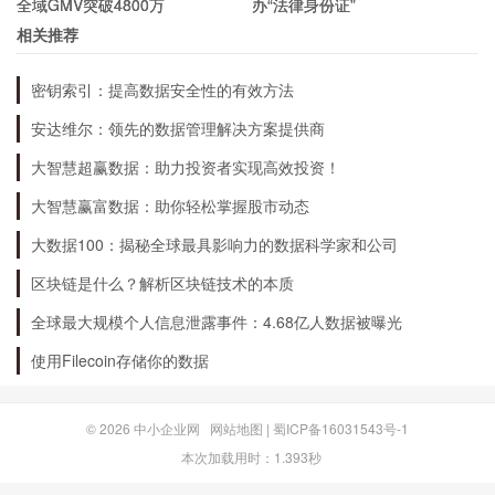
全域GMV突破4800万
办“法律身份证”
相关推荐
未来发展展望
密钥索引：提高数据安全性的有效方法
600385股票在过去几年的业绩增长表现突出，那
安达维尔：领先的数据管理解决方案提供商
么，未来它的发展展望如何呢？
大智慧超赢数据：助力投资者实现高效投资！
大智慧赢富数据：助你轻松掌握股市动态
1.市场前景广阔
大数据100：揭秘全球最具影响力的数据科学家和公司
区块链是什么？解析区块链技术的本质
随着国内经济的不断发展，石化、电力、钢铁等行
全球最大规模个人信息泄露事件：4.68亿人数据被曝光
业的市场前景越来越广阔，这也为600385股票提
使用Filecoin存储你的数据
供了更广阔的发展空间。
© 2026
中小企业网
网站地图
|
蜀ICP备16031543号-1
2.技术创新持续推进
本次加载用时：1.393秒