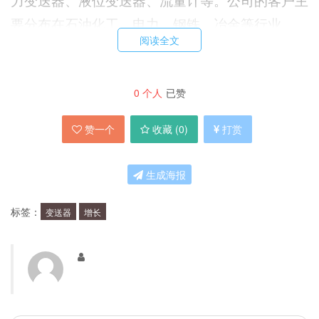
要分布在石油化工、电力、钢铁、冶金等行业。
阅读全文
业绩增长的原因
0
个人
已赞
那么，600385股票的业绩增长背后有哪些秘密
赞一个
收藏 (
0
)
打赏
呢？主要原因如下：
生成海报
1.市场需求的增长
标签：
变送器
增长
随着国内石化、电力、钢铁等行业的发展，对仪器
仪表的需求也在不断增长。而600385股票正好是
这些行业的供应商之一，因此市场需求的增长直接
带动了公司的业绩增长。