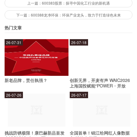
上一篇：600383股票：探寻中国化工行业的新机遇
2.产品质量的提高
下一篇：600388龙净环保：环保产业龙头，致力于打造绿色未来
热门文章
600385股票一直以来注重产品质量的提高，通过
不断优化生产工艺和质量控制体系，不断提升产品
26-07-31
26-07-18
的质量和性能。这也是企业在市场竞争中占据优势
的重要原因之一。
新老品牌，责任孰强？
创新无界，开麦有声 WAIC2026
3.研发投入的增加
上海国投赋能“POWER・开放
麦”专场成功举办
26-07-26
26-07-17
作为一家高科技企业，600385股票注重技术创新
和研发投入。公司每年投入大量资金用于研发，不
断推出适应市场需求的新产品。这也为企业的业绩
增长提供了有力的支持。
挑战防锈极限！康巴赫新品首发
全国首单！锦江给网红人像数据