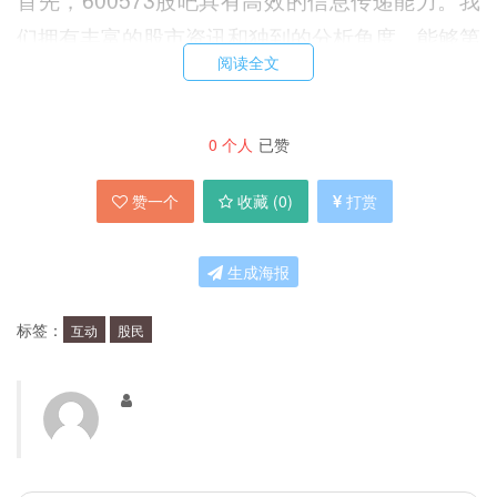
们拥有丰富的股市资讯和独到的分析角度，能够第
阅读全文
一时间传递最新的市场动态和交易机会。
其次，600573股吧具有专业的股票分析能力。我
0
个人
已赞
们拥有一批资深的股票分析师，能够为股民提供准
赞一个
收藏 (
0
)
打赏
确的行业和公司分析，帮助股民把握交易机会。
生成海报
最后，600573股吧具有活跃的社区氛围。我们鼓
励股民发表自己的看法和观点，促进股民之间的交
标签：
互动
股民
流和互动，提高投资的成功率。
加入600573股吧有哪些好处？