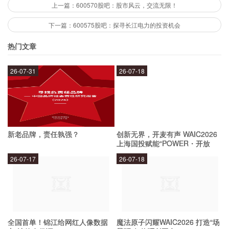
加入600573股吧可以让您第一时间获取最新的股
上一篇：600570股吧：股市风云，交流无限！
市资讯和热门的股票讨论，及时了解市场动态和交
下一篇：600575股吧：探寻长江电力的投资机会
易机会。同时，您还可以在这里结交志同道合的股
热门文章
民朋友，分享交易心得和经验，从而提高自己的投
资水平。此外，我们还会定期举办线上或线下的活
26-07-31
26-07-18
动，让股民们有更多机会相互交流和学习。
如何加入600573股吧？
新老品牌，责任孰强？
创新无界，开麦有声 WAIC2026
上海国投赋能“POWER・开放
麦”专场成功举办
加入600573股吧非常简单，只需要在百度贴吧中
26-07-17
26-07-18
搜索“600573股吧”并点击“关注”，就可以加入我们
的社区了。如果您想更深入地参与我们的交流和活
动，可以进入贴吧首页，点击“申请成为管理员”，
填写相关信息，我们将会审核您的申请并尽快回
全国首单！锦江给网红人像数据
魔法原子闪耀WAIC2026 打造“场