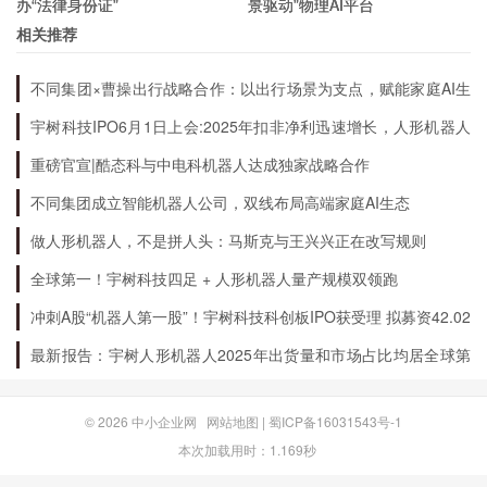
办“法律身份证”
景驱动”物理AI平台
复。
相关推荐
不同集团×曹操出行战略合作：以出行场景为支点，赋能家庭AI生
结语
态升级
宇树科技IPO6月1日上会:2025年扣非净利迅速增长，人形机器人
出货量全球第一
作为一个股民社区，600573股吧一直致力于为广
重磅官宣|酷态科与中电科机器人达成独家战略合作
大股民提供最好的服务和最新的资讯。我们希望通
不同集团成立智能机器人公司，双线布局高端家庭AI生态
过不断地交流和学习，让更多的股民受益，实现自
做人形机器人，不是拼人头：马斯克与王兴兴正在改写规则
己的投资目标。
全球第一！宇树科技四足 + 人形机器人量产规模双领跑
冲刺A股“机器人第一股”！宇树科技科创板IPO获受理 拟募资42.02
亿元
最新报告：宇树人形机器人2025年出货量和市场占比均居全球第
一
© 2026
中小企业网
网站地图
|
蜀ICP备16031543号-1
本次加载用时：1.169秒