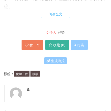
稳。
阅读全文
为什么选择投资600596股票？
0
个人
已赞
首先，中国化学工程股份有限公司是一家国有企
赞一个
收藏 (
0
)
打赏
业，具有较高的稳定性和可靠性。其次，该公司在
化工行业领域拥有较为丰富的经验和技术优势，有
生成海报
望在未来的市场竞争中获得更多的业务机会。此
外，该公司还积极推进科技创新和转型升级，有望
标签：
化学工程
股票
在未来的发展中实现更好的业绩表现。
如何评估600596股票的投资价值？