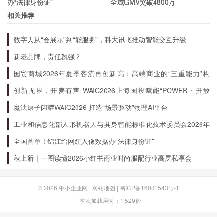
办“法律身份证”
全域GMV突破4800万
相关推荐
总结
数字人从“会展示”到“能服务”，科大讯飞推动智能交互升级
600596股票是一家具有较高稳定性和技术优势的
新老品牌，责任孰强？
化工企业，在未来的发展中有望获得更多的业务机
国贸商城2026年夏季客流再创新高：高端商业的“三重能力”构
会。投资者可以根据自身的风险承受能力和投资需
建
创新无界，开麦有声 WAIC2026上海国投赋能“POWER・开放
求，合理评估该股票的投资价值，把握投资机会。
麦”专场成功举办
魔法原子闪耀WAIC2026 打造“场景驱动”物理AI平台
但同时也需要注意市场风险和投资风险，并制定合
工业和信息化部人形机器人与具身智能标准化技术委员会2026年
理的投资策略和风险控制措施。
度全体会议暨“标准周”活动在浙江绍兴召开
全国首单！锦江给网红人像数据办“法律身份证”
秋上新｜一图读懂2026小红书商业时尚服配行业高层私享会
© 2026
中小企业网
网站地图
|
蜀ICP备16031543号-1
本次加载用时：1.529秒