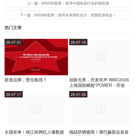
评估股票的投资价值需要从多个方面进行考虑，包
上一篇：600595股票：探寻中国电器行业的新机遇
括公司的财务状况、行业发展趋势、公司的竞争优
下一篇：600596股票：探寻未来增长动力，把握投资机会！
势等。具体而言，可以关注公司的营业收入、净利
热门文章
润、毛利率等财务指标，同时也需要关注公司的市
场竞争地位、技术优势、品牌价值等方面。
26-07-31
26-07-18
怎样把握投资机会？
新老品牌，责任孰强？
创新无界，开麦有声 WAIC2026
把握投资机会需要具备一定的市场分析能力和投资
上海国投赋能“POWER・开放
策略。可以通过关注公司的财务报告、行业新闻和
麦”专场成功举办
26-07-17
26-07-26
政策变化等方面，及时了解市场动态和公司发展情
况。同时，也需要在进行投资决策前进行充分的风
险评估和投资规划，制定合理的投资策略和风险控
制措施。
全国首单！锦江给网红人像数据
挑战防锈极限！康巴赫新品首发