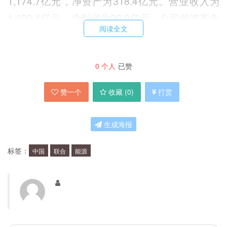
1,174.7亿元，净资产为318.4亿元。营业收入为
1,400.4亿元，净利润为96.9亿元。公司的资产负
阅读全文
债率为67.6%。
中国联合能源的投资价值如何？
0
个人
已赞
赞一个
收藏 (
0
)
打赏
中国联合能源是中国最大的煤炭生产企业之一，其
在煤炭行业具有竞争优势。另外，该公司也在电
生成海报
力、热力生产和销售等领域拥有业务。虽然近年来
煤炭行业面临环保压力和市场萎缩，但中国联合能
标签：
中国
联合
能源
源已经采取了多项措施来应对这些挑战。例如，该
公司加强了环保治理，提高了煤炭资源利用率，并
积极发展新能源业务。同时，该公司的财务状况也
比较稳健，具有一定的投资价值。