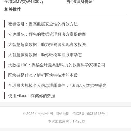
全域GMV突破4800万
办“法律身份证”
境、竞争优势等来评估公司的股票价值。技术分析
相关推荐
则是通过分析股票价格走势、成交量等技术指标来
密钥索引：提高数据安全性的有效方法
预测未来价格走势。投资者可以根据自己的投资风
安达维尔：领先的数据管理解决方案提供商
格和偏好选择相应的分析方法。
大智慧超赢数据：助力投资者实现高效投资！
结论
大智慧赢富数据：助你轻松掌握股市动态
大数据100：揭秘全球最具影响力的数据科学家和公司
中国联合能源是一家在煤炭行业具有竞争优势的企
区块链是什么？解析区块链技术的本质
业，同时也在电力、热力生产和销售等领域拥有业
全球最大规模个人信息泄露事件：4.68亿人数据被曝光
务。该公司的财务状况比较稳健，具有一定的投资
使用Filecoin存储你的数据
价值。然而，投资者在考虑投资该公司股票时需要
注意其面临的风险，并选择适合自己的分析方法来
© 2026
中小企业网
网站地图
|
蜀ICP备16031543号-1
本次加载用时：1.420秒
评估股票价值。