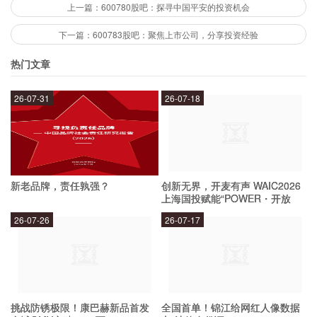
上一篇：600780股吧：探寻中国平安的投资机会
中国联合能源存在哪些风险？
下一篇：600783股吧：聚焦上市公司，分享投资经验
热门文章
煤炭行业的环保压力和市场萎缩是中国联合能源面
26-07-31
26-07-18
临的主要风险。此外，该公司还存在一些其他的风
险，例如政策风险、价格风险、市场竞争风险等。
投资者在考虑投资中国联合能源股票时，需要对这
些风险有所了解，并做好风险管理工作。
新老品牌，责任孰强？
创新无界，开麦有声 WAIC2026
上海国投赋能“POWER・开放
麦”专场成功举办
如何评估中国联合能源的股票价值？
26-07-26
26-07-17
评估中国联合能源股票价值的方法有很多种，其中
比较常用的方法包括基本面分析和技术分析。基本
挑战防锈极限！康巴赫新品首发
全国首单！锦江给网红人像数据
面分析主要是通过分析公司的财务数据、行业环