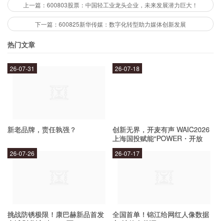
2003-2009年：公司逐步向工程机械制造领域转型，并推出
上一篇：600803股票：中国轻工业龙头企业，未来发展潜力巨大！
了自主品牌的挖掘机、装载机等产品。
下一篇：600825新华传媒：数字化转型助力媒体创新发展
2010-2015年：公司加大研发投入，推出了多款具有自主知
识产权的技术领先产品，并在国内外市场上实现了快速增
热门文章
长。
2016-至今：公司持续加强品牌建设和市场拓展，积极参
26-07-31
26-07-18
与“一带一路”建设，拓展国际市场，成为中国工程机械领域
的领军企业之一。
厦工股份的未来发展趋势是什么？
新老品牌，责任孰强？
创新无界，开麦有声 WAIC2026
上海国投赋能“POWER・开放
厦工股份的未来发展趋势主要包括以下几个方面：
麦”专场成功举办
26-07-26
26-07-17
技术创新：公司将继续加强自主研发，不断推出具有领先技
术的新产品。
国际化发展：公司将继续加强国际市场拓展，实现海外市场
挑战防锈极限！康巴赫新品首发
全国首单！锦江给网红人像数据
份额的提升。