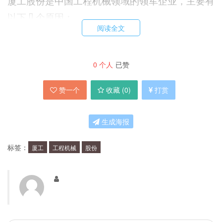
厦工股份是中国工程机械领域的领军企业，主要有
以下几个原因：
阅读全文
市场占有率高：公司在中国市场的市场占有率长期处于前三
甲，并在国际市场上拥有广泛的合作伙伴。
0
个人
已赞
产品研发能力强：公司拥有一支强大的研发团队，不断推出
具有领先技术的新产品，并获得多项专利。
赞一个
收藏 (
0
)
打赏
品牌知名度高：厦工股份是中国工程机械领域的知名品牌之
一，其品牌形象和产品质量得到了市场和消费者的认可。
生成海报
厦工股份的发展历程是怎样的？
标签：
厦工
工程机械
股份
厦工股份的发展历程可以分为以下几个阶段：
1993-2002年：公司成立初期主要从事机械零部件的加工和
销售业务。