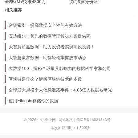
全域GMV突破4800万
办“法律身份证”
智能化制造：公司将加大对智能制造技术的研发和应用，提
相关推荐
升生产效率和产品质量。
绿色环保：公司将积极响应国家环保政策，加强对环保技术
密钥索引：提高数据安全性的有效方法
的研发和应用，推动企业可持续发展。
安达维尔：领先的数据管理解决方案提供商
厦工股份的投资价值如何？
大智慧超赢数据：助力投资者实现高效投资！
大智慧赢富数据：助你轻松掌握股市动态
厦工股份作为中国工程机械领域的领军企业，具有
大数据100：揭秘全球最具影响力的数据科学家和公司
较强的市场竞争力和品牌影响力，未来发展潜力巨
区块链是什么？解析区块链技术的本质
大。同时，在国家加强基础设施建设和“一带一
全球最大规模个人信息泄露事件：4.68亿人数据被曝光
路”战略的推动下，工程机械行业需求将持续增
使用Filecoin存储你的数据
长，厦工股份将受益于行业发展和市场需求的提
升。因此，厦工股份具有一定的投资价值。
© 2026
中小企业网
网站地图
|
蜀ICP备16031543号-1
本次加载用时：1.509秒