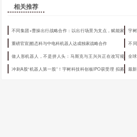
相关推荐
推动城市创新和产业升级，实现经济高质量发展；
推进绿色低碳、智能化、人性化的城市建设和生活方式
总之，城市化进程中，北京城乡面临着新的机遇和挑战，需要
不同集团×曹操出行战略合作：以出行场景为支点，赋能家
宇树
程向更加健康、可持续、和谐的方向发展。
庭AI生态升级
机器
重磅官宣|酷态科与中电科机器人达成独家战略合作
不
态
做人形机器人，不是拼人头：马斯克与王兴兴正在改写规
全球
则
冲刺A股“机器人第一股”！宇树科技科创板IPO获受理 拟募
最新
资42.02亿元
球第