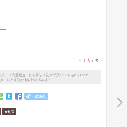
0
个人
已赞
商业用途，如有异议请及时联系btr2017@163.com，
京城乡：城市化进程中的新机遇与挑战
生成海报
新机遇
置；