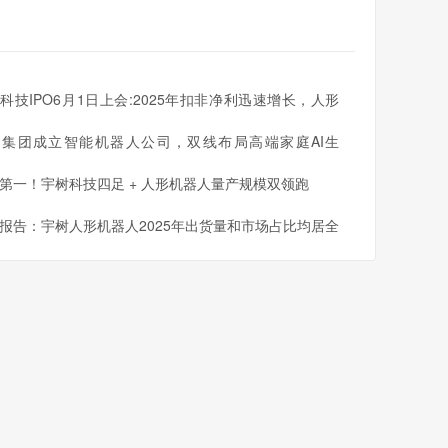
。
采取科学的发展理念和有效的政策措施，推动城市化进
科技IPO6月1日上会:2025年扣非净利迅速增长，人形
人出货量全球第一
同集团成立智能机器人公司，双线布局高端家庭AI生
第一！宇树科技四足 + 人形机器人量产规模双领跑
报告：宇树人形机器人2025年出货量和市场占比均居全
一