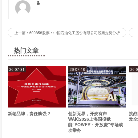
城市社会管理和公共服务，需要提高管理水平和服务质
如何应对城市化带来的新挑战？
上一篇：600858股票：中国石油化工股份有限公司股票走势分析
应对城市化带来的新挑战，需要采取以下措施：
热门文章
加强城市管理和环境保护，提高城市品质和生态环境；
加强交通建设和资源配置，优化城市基础设施和资源利
26-07-31
26-07-18
26-0
加强土地管理和规划，控制城市扩张和土地利用；
加强社会管理和公共服务，提高服务质量和管理水平。
北京城乡在未来城市化进程中的发展方向是什么？
未来城市化进程中，北京城乡的发展方向是：
新老品牌，责任孰强？
创新无界，开麦有声
挑战
WAIC2026上海国投赋
发全
构建多层次、多领域、多元化的城乡一体化发展格局；
能“POWER・开放麦”专场成
功举办
促进城市空间结构优化和城乡融合发展；