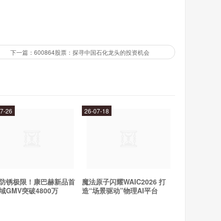
量。
下一篇：600864股票：探寻中国石化龙头的投资机会
用；
7-26
26-07-18
防锈极限！康巴赫新品首
魔法原子闪耀WAIC2026 打
域GMV突破4800万
造“场景驱动”物理AI平台