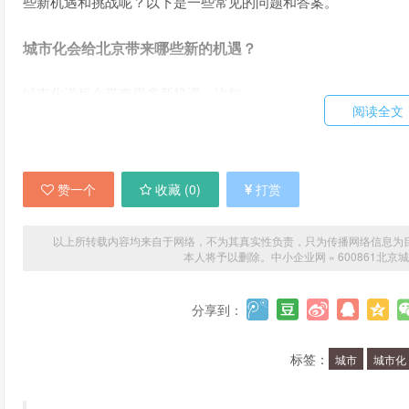
些新机遇和挑战呢？以下是一些常见的问题和答案。
城市化会给北京带来哪些新的机遇？
城市化进程会带来很多新机遇，比如：
阅读全文
优化城市结构，提高城市品质，提升城市影响力；
促进经济发展，带动人口流动和就业增长；
改善城市基础设施，提高居民生活质量；
赞一个
收藏 (
0
)
打赏
促进城市创新，带动科技进步和文化发展。
以上所转载内容均来自于网络，不为其真实性负责，只为传播网络信息为目的，非
本人将予以删除。
中小企业网
»
600861北
城市化对北京的环境和资源会带来哪些挑战？
城市化进程也会带来一些挑战，比如：
分享到：
环境污染和生态破坏，需要加强环境保护和生态修复；
标签：
城市
城市化
城市交通拥堵和资源短缺，需要加强交通建设和资源配
城市扩张和土地利用，需要合理规划和土地管理；