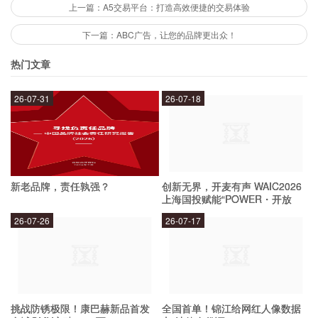
上一篇：A5交易平台：打造高效便捷的交易体验
如何成为ABC农业银行的客户？
下一篇：ABC广告，让您的品牌更出众！
热门文章
成为ABC农业银行的客户非常简单，您可以通过
以下几种方式：
26-07-31
26-07-18
前往ABC农业银行的网点办理开户手续；
通过农业银行的网上银行、手机银行等渠道进行开户；
拨打ABC农业银行的客服热线，咨询开户的具体流程和要
新老品牌，责任孰强？
创新无界，开麦有声 WAIC2026
上海国投赋能“POWER・开放
求。
麦”专场成功举办
26-07-26
26-07-17
ABC农业银行有哪些数字化服务？
ABC农业银行的数字化服务非常丰富，包括但不
限于：
挑战防锈极限！康巴赫新品首发
全国首单！锦江给网红人像数据