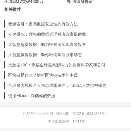
全域GMV突破4800万
办“法律身份证”
相关推荐
网上银行：提供账户查询、转账汇款、理财购买等服务；
手机银行：提供实时查询、转账汇款、理财购买等服务；
密钥索引：提高数据安全性的有效方法
支付宝服务窗口：提供账单查询、缴费、转账等服务；
安达维尔：领先的数据管理解决方案提供商
微信公众号：提供账户查询、转账汇款、理财购买等服务。
大智慧超赢数据：助力投资者实现高效投资！
大智慧赢富数据：助你轻松掌握股市动态
大数据100：揭秘全球最具影响力的数据科学家和公司
区块链是什么？解析区块链技术的本质
全球最大规模个人信息泄露事件：4.68亿人数据被曝光
使用Filecoin存储你的数据
© 2026
中小企业网
网站地图
|
蜀ICP备16031543号-1
本次加载用时：1.411秒