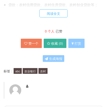
贷款：农村信用贷款、农村住房贷款、农村创业贷款等；
保险：农业保险、人寿保险、财产保险等；
阅读全文
信用卡：农商银联双币信用卡、农村信用卡等；
理财：农业银行理财产品、农村基金等。
0
个人
已赞
ABC农业银行的优势是什么？
赞一个
收藏 (
0
)
打赏
ABC农业银行的优势主要体现在以下几个方面：
生成海报
专注于农村金融服务，对农村经济和社会具有深刻的了解和
标签：
abc
农业银行
农村
认识；
拥有广泛的服务网络，遍布全国各地的城市和农村地区；
注重科技创新，积极推进数字化转型，提升客户体验和服务
质量；
坚持可持续发展，积极履行社会责任，推动农村经济发展和
社会进步。