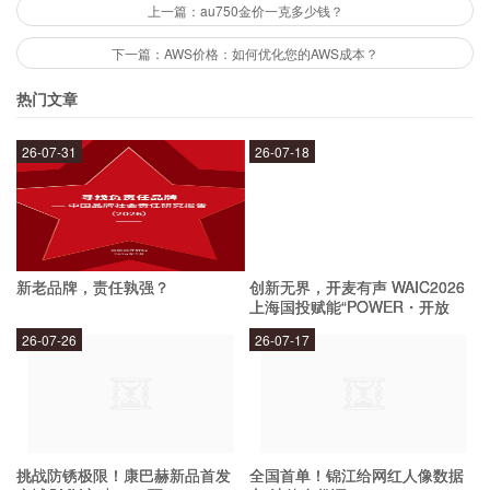
的格式。其次，AVvcd具有丰富的特效和字幕库，
上一篇：au750金价一克多少钱？
可以帮助用户轻松添加各种特效和字幕。最后，
下一篇：AWS价格：如何优化您的AWS成本？
AVvcd的操作界面简单易用，即使是初学者也能轻
热门文章
松上手。
26-07-31
26-07-18
AVvcd有哪些劣势？
AVvcd的劣势也有一些，比如它的价格相对较高，
新老品牌，责任孰强？
创新无界，开麦有声 WAIC2026
不适合那些预算较低的用户。另外，AVvcd的功能
上海国投赋能“POWER・开放
麦”专场成功举办
较为专业，初学者可能需要花费一些时间来学习。
26-07-26
26-07-17
AVvcd的价格如何？
AVvcd的价格相对较高，但它也提供了试用版供用
挑战防锈极限！康巴赫新品首发
全国首单！锦江给网红人像数据