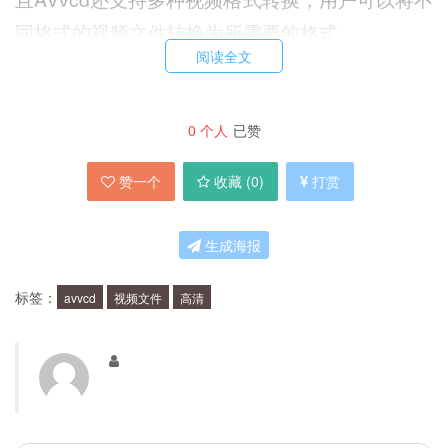
同格式的视频文件转换为所需要的格式。
阅读全文
AVvcd适用于哪些人群？
0
个人
已赞
AVvcd适用于那些需要制作高清影音的人群，比如
赞一个
收藏 (
0
)
打赏
独立制片人、视频编辑人员、广告制作人员等。
AVvcd的操作界面简单易用，即使是初学者也能轻
生成海报
松上手。
标签：
avvcd
视频文件
高清
AVvcd有哪些优点？
AVvcd的优点有很多，首先它支持多种视频格式转
换，用户可以将不同格式的视频文件转换为所需要