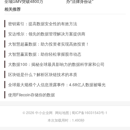
全域GMV突破4800万
办“法律身份证”
户免费试用。如果用户满意，可以选择购买正式
相关推荐
版，价格根据不同版本而有所不同。
密钥索引：提高数据安全性的有效方法
AVvcd与其他视频编辑软件相比有何优势？
安达维尔：领先的数据管理解决方案提供商
大智慧超赢数据：助力投资者实现高效投资！
AVvcd与其他视频编辑软件相比，最大的优势在于
大智慧赢富数据：助你轻松掌握股市动态
它的高清影音制作能力。AVvcd可以帮助用户将普
大数据100：揭秘全球最具影响力的数据科学家和公司
通的视频文件转换成高清的影片，并增加各种特
区块链是什么？解析区块链技术的本质
效，让视频更加专业。
全球最大规模个人信息泄露事件：4.68亿人数据被曝光
使用Filecoin存储你的数据
结论
© 2026
中小企业网
网站地图
|
蜀ICP备16031543号-1
AVvcd是一款非常强大的高清影音制作软件，它可
本次加载用时：1.493秒