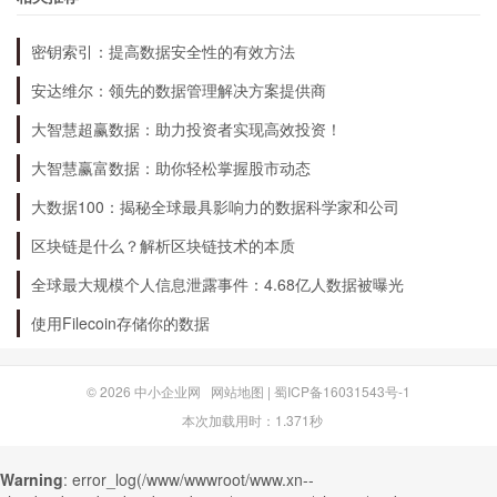
密钥索引：提高数据安全性的有效方法
如何把握A股市场的机遇？
安达维尔：领先的数据管理解决方案提供商
把握A股市场的机遇需要具备一定的投资知识和技
大智慧超赢数据：助力投资者实现高效投资！
巧。首先，投资者需要了解市场的基本面和技术
大智慧赢富数据：助你轻松掌握股市动态
面，选择具备潜力的投资标的。其次，投资者需要
大数据100：揭秘全球最具影响力的数据科学家和公司
控制风险，设置合理的止损点，避免过度追高和过
区块链是什么？解析区块链技术的本质
度杠杆。最后，投资者需要耐心和信心，不要被市
全球最大规模个人信息泄露事件：4.68亿人数据被曝光
场的波动和噪音所干扰，坚持长期投资。
使用Filecoin存储你的数据
© 2026
中小企业网
网站地图
|
蜀ICP备16031543号-1
本次加载用时：1.371秒
Warning
: error_log(/www/wwwroot/www.xn--