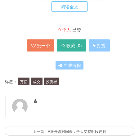
阅读全文
会。
为什么A股市场成交破万亿？
0
个人
已赞
赞一个
收藏 (
0
)
打赏
成交破万亿的原因有多方面。首先，随着中国经济
的稳定增长，投资者对未来的信心增强，他们愿意
生成海报
加大投资力度。其次，政府的一系列政策措施也推
动了市场的活跃度，如降低证券交易费用、推进市
标签：
万亿
成交
投资者
场化改革等。此外，新兴产业的崛起也为投资者提
供了更多的机会。
成交破万亿对投资者意味着什么？
上一篇：A股开盘时间表，全天交易时段详解