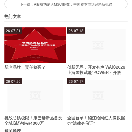
成交破万亿对投资者来说，意味着更多的机会和更
下一篇：A股成功纳入MSCI指数，中国资本市场迎来新机遇
多的风险。投资者可以通过积极的投资来赚取更多
热门文章
的收益，但同时也需要注意市场的波动和风险。投
资者需要谨慎选择投资标的，根据自己的风险承受
26-07-31
26-07-18
能力进行投资。
未来A股市场的发展趋势是什么？
新老品牌，责任孰强？
创新无界，开麦有声 WAIC2026
上海国投赋能“POWER・开放
麦”专场成功举办
未来A股市场的发展趋势是多元化和国际化。多元
26-07-26
26-07-17
化是指市场将会出现更多的新兴产业和投资标的，
投资者将有更多的选择。国际化是指市场将会更加
开放，吸引更多的国际投资者进入中国市场。此
挑战防锈极限！康巴赫新品首发
全国首单！锦江给网红人像数据
外，市场也将会更加完善，监管制度和投资者保护
全域GMV突破4800万
办“法律身份证”
机制将会进一步加强。
相关推荐