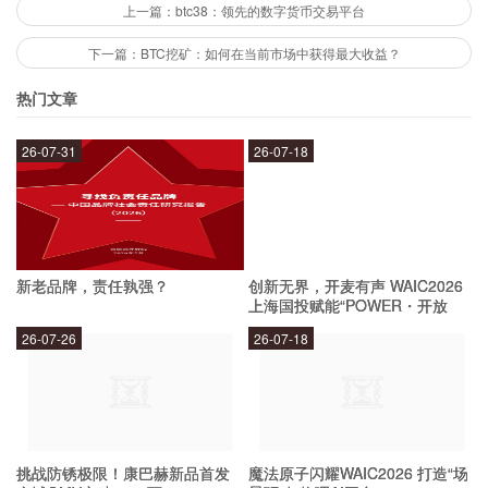
上一篇：btc38：领先的数字货币交易平台
注册：用户需要注册BTCTrade账户，并完成KYC认证。
下一篇：BTC挖矿：如何在当前市场中获得最大收益？
充值：用户需要将数字货币或法定货币充值到自己的账户
热门文章
中。
交易：用户可以在BTCTrade的交易市场进行数字货币的买卖
26-07-31
26-07-18
交易。
提现：用户可以将自己的数字货币或法定货币提现到自己的
钱包或银行账户中。
BTCTrade是否存在风险？
新老品牌，责任孰强？
创新无界，开麦有声 WAIC2026
上海国投赋能“POWER・开放
麦”专场成功举办
数字货币的价格波动较大，存在一定的风险。此
26-07-26
26-07-18
外，BTCTrade也存在一些风险，如黑客攻击、交
易平台出现问题等。因此，用户应该谨慎考虑自己
的风险承受能力，并采取必要的安全措施。
挑战防锈极限！康巴赫新品首发
魔法原子闪耀WAIC2026 打造“场