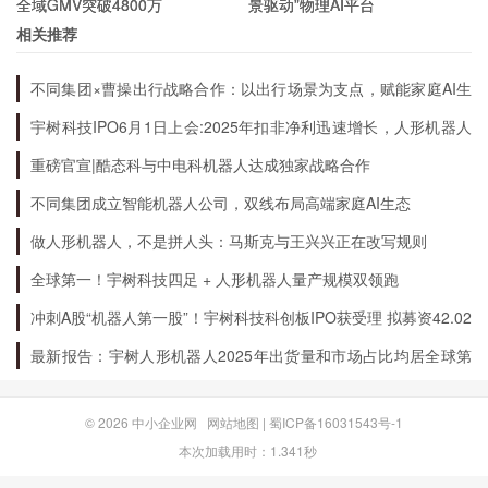
全域GMV突破4800万
景驱动”物理AI平台
如何保护自己的数字货币安全？
相关推荐
不同集团×曹操出行战略合作：以出行场景为支点，赋能家庭AI生
以下是一些保护数字货币安全的方法：
态升级
宇树科技IPO6月1日上会:2025年扣非净利迅速增长，人形机器人
出货量全球第一
重磅官宣|酷态科与中电科机器人达成独家战略合作
使用安全密码：用户应该使用强密码，并定期更换密码。
开启二次验证：用户可以开启谷歌验证或短信验证等二次验
不同集团成立智能机器人公司，双线布局高端家庭AI生态
证方式，提高账户的安全性。
做人形机器人，不是拼人头：马斯克与王兴兴正在改写规则
不要轻易泄露个人信息：用户应该保护好自己的个人信息，
全球第一！宇树科技四足 + 人形机器人量产规模双领跑
不要轻易泄露给他人。
使用冷钱包：用户可以将自己的数字货币存放在冷钱包中，
冲刺A股“机器人第一股”！宇树科技科创板IPO获受理 拟募资42.02
减少被盗的风险。
亿元
最新报告：宇树人形机器人2025年出货量和市场占比均居全球第
一
总结
© 2026
中小企业网
网站地图
|
蜀ICP备16031543号-1
本次加载用时：1.341秒
BTCTrade是一家经过认证的数字货币交易平台，