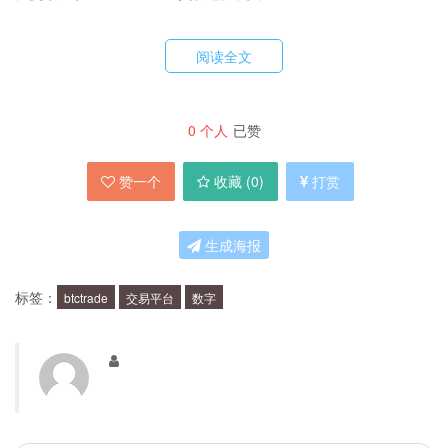
BTCTrade是一家经过认证的数字货币交易平台，
阅读全文
提供高效、安全的数字货币交易服务。以下是
BTCTrade的优势：
0
个人
已赞
交易手续费低：BTCTrade的交易手续费非常低，为0.2%。
赞一个
收藏 (
0
)
打赏
这使得交易者可以更加灵活地进行交易。
安全可靠：BTCTrade采用多重安全保障措施，包括SSL加
生成海报
密、多重签名等，确保用户资产的安全。
简便易用：BTCTrade的交易界面简单易用，新手也可以轻松
标签：
btctrade
交易平台
数字
上手。
BTCTrade的交易流程是怎样的？
以下是BTCTrade的交易流程：