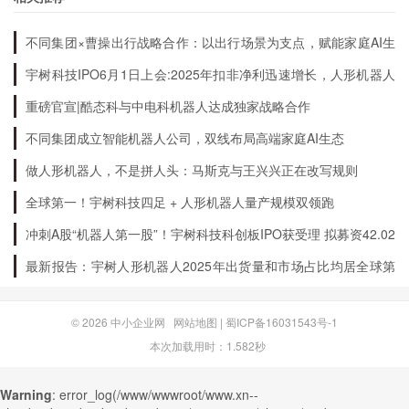
使用添加的支付方式购买。
存储数字货币：用户可以选择将数字货币存储在Coinbase提
不同集团×曹操出行战略合作：以出行场景为支点，赋能家庭AI生
供的数字货币钱包中。
态升级
宇树科技IPO6月1日上会:2025年扣非净利迅速增长，人形机器人
转账数字货币：用户可以向其他用户发送数字货币，也可以
出货量全球第一
重磅官宣|酷态科与中电科机器人达成独家战略合作
接收其他用户发送的数字货币。
不同集团成立智能机器人公司，双线布局高端家庭AI生态
Coinbase的未来展望是什么？
做人形机器人，不是拼人头：马斯克与王兴兴正在改写规则
全球第一！宇树科技四足 + 人形机器人量产规模双领跑
Coinbase的未来展望非常广阔，它已经成为数字
冲刺A股“机器人第一股”！宇树科技科创板IPO获受理 拟募资42.02
货币世界的领袖之一：
亿元
最新报告：宇树人形机器人2025年出货量和市场占比均居全球第
一
拓展业务范围：Coinbase计划向更多国家和地区扩展业务，
以服务更多用户。
© 2026
中小企业网
网站地图
|
蜀ICP备16031543号-1
增加数字货币种类：Coinbase将继续增加支持的数字货币种
本次加载用时：1.582秒
类，以满足用户的需求。
开发新产品：Coinbase将继续开发新产品，以提供更多服
Warning
: error_log(/www/wwwroot/www.xn--