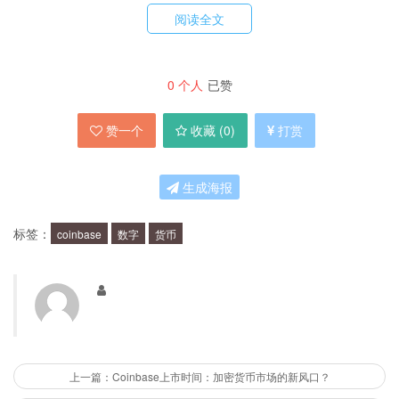
阅读全文
安全性：Coinbase采用多层加密和离线存储，保护用户资产
免受黑客攻击。
可靠性：Coinbase是一家合法注册的公司，拥有强大的监管
0
个人
已赞
和合规机制，用户可以相信它的信誉。
易用性：Coinbase的界面友好，操作简单，即使是数字货币
赞一个
收藏 (
0
)
打赏
新手也能轻松上手。
多样性：Coinbase支持多种数字货币，用户可以选择买卖自
己感兴趣的货币。
生成海报
Coinbase的服务有哪些？
标签：
coinbase
数字
货币
Coinbase提供以下几种服务：
买卖数字货币：用户可以使用信用卡、银行转账等方式购买
数字货币，也可以将数字货币出售换成现金。
上一篇：Coinbase上市时间：加密货币市场的新风口？
数字货币存储：Coinbase提供数字货币钱包服务，用户可以