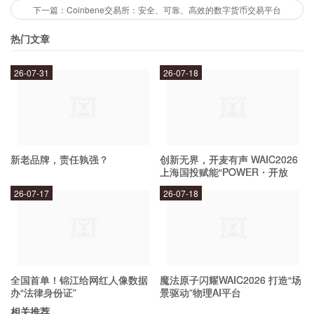
将自己的数字货币存储在钱包中。
下一篇：Coinbene交易所：安全、可靠、高效的数字货币交易平台
数字货币转账：用户可以使用Coinbase向其他用户发送数字
热门文章
货币，也可以接收其他用户发送的数字货币。
商家服务：商家可以使用Coinbase接受比特币等数字货币的
26-07-31
26-07-18
支付。
如何使用Coinbase？
新老品牌，责任孰强？
创新无界，开麦有声 WAIC2026
使用Coinbase非常简单，只需要遵循以下几个步
上海国投赋能“POWER・开放
骤：
麦”专场成功举办
26-07-17
26-07-18
创建账户：用户需要提供姓名、电子邮件地址、密码等信
息，然后验证身份。
添加支付方式：用户可以添加信用卡、银行账户等支付方
全国首单！锦江给网红人像数据
魔法原子闪耀WAIC2026 打造“场
式。
办“法律身份证”
景驱动”物理AI平台
购买数字货币：用户可以选择自己感兴趣的数字货币，然后
相关推荐