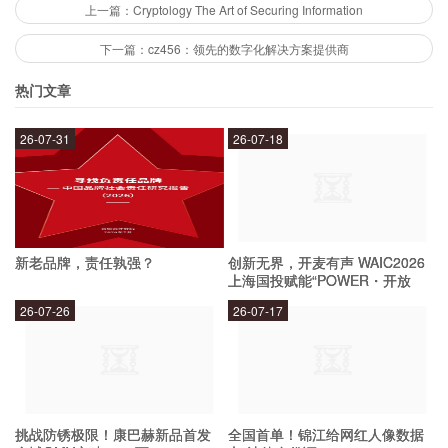
上一篇：Cryptology The Art of Securing Information
CSPR币的价值在哪里？
下一篇：cz456：领先的数字化解决方案提供商
热门文章
1. 投资价值：CSPR币目前的市值不断攀升，投资
26-07-31
26-07-18
者可以通过购买CSPR币来获得资产增值的机会。
2. 支付工具：CSPR币可以作为支付工具，可以在
很多商家和交易所中使用，方便快捷。
新老品牌，责任孰强？
创新无界，开麦有声 WAIC2026
上海国投赋能“POWER・开放
麦”专场成功举办
3. 社区价值：CSPR币的社区非常活跃，社区成员
26-07-26
26-07-17
可以通过参与社区建设、贡献代码等方式获得
CSPR币的奖励，从而提高CSPR币的社区价值。
4. 技术价值：CSPR币采用了先进的PoS机制和分
挑战防锈极限！康巴赫新品首发
全国首单！锦江给网红人像数据