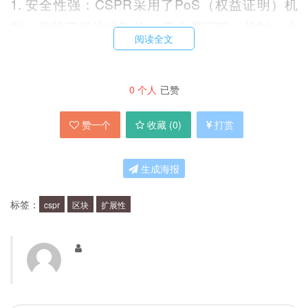
1. 安全性强：CSPR采用了PoS（权益证明）机
制，代替了以往的PoW（工作量证明）机制，大
阅读全文
幅度降低了网络攻击的风险。
0
个人
已赞
2. 交易速度快：CSPR的交易速度极快，每秒能够
处理数百笔交易。
赞一个
收藏 (
0
)
打赏
3. 扩展性好：CSPR采用了“分片技术”，可以将区
生成海报
块链按照一定的规则分成多个片段，提高了网络的
扩展性。
标签：
cspr
区块
扩展性
4. 绿色环保：相比于比特币等主流数字货币，
CSPR的能源消耗量非常低，因此被认为是一种绿
色环保的数字货币。