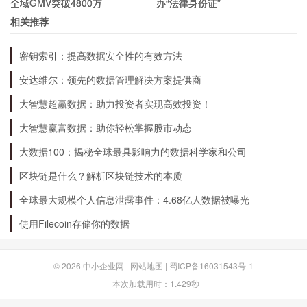
全域GMV突破4800万
办“法律身份证”
片技术，具有很高的技术含量和创新性，因此也被
相关推荐
认为是一种有潜力的数字货币。
密钥索引：提高数据安全性的有效方法
如何获取CSPR币？
安达维尔：领先的数据管理解决方案提供商
大智慧超赢数据：助力投资者实现高效投资！
1. 交易所购买：目前，很多数字货币交易所都支
大智慧赢富数据：助你轻松掌握股市动态
持CSPR的交易，投资者可以通过交易所购买
大数据100：揭秘全球最具影响力的数据科学家和公司
CSPR币。
区块链是什么？解析区块链技术的本质
全球最大规模个人信息泄露事件：4.68亿人数据被曝光
2. 挖矿获取：CSPR采用了PoS机制，可以通
使用Filecoin存储你的数据
过“质押”CSPR币来获得相应的奖励，这就是
CSPR的挖矿方式。
© 2026
中小企业网
网站地图
|
蜀ICP备16031543号-1
本次加载用时：1.429秒
3. 社区奖励：CSPR币的社区非常活跃，社区成员