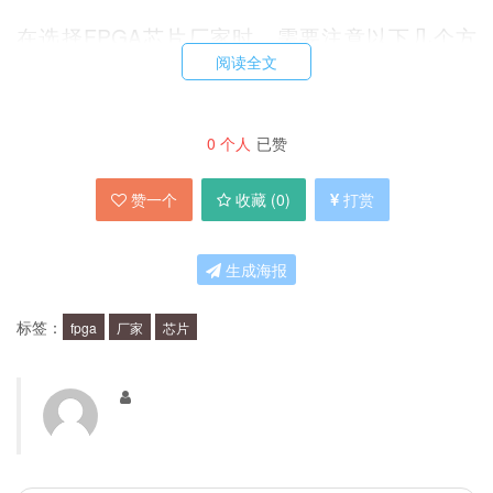
在选择FPGA芯片厂家时，需要注意以下几个方
阅读全文
面：
厂家的信誉度和知名度：选择知名度高、信誉度好的厂家，
0
个人
已赞
能够增加产品的稳定性和可靠性。
芯片的制造工艺：芯片制造工艺越先进，芯片质量越好，产
赞一个
收藏 (
0
)
打赏
品的性能和可靠性也越高。
芯片的质量控制：厂家的质量控制水平越高，产品的质量稳
生成海报
定性和可靠性也越高。
售后服务：良好的售后服务能够保障产品在使用过程中的正
标签：
fpga
厂家
芯片
常运行和及时维修。
有哪些值得信赖的FPGA芯片厂家？
目前市场上有很多可靠的FPGA芯片厂家，以下是