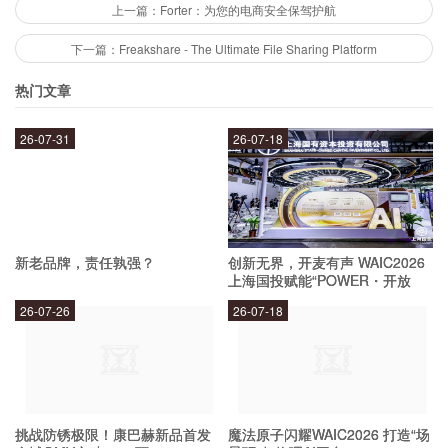
一些值得信赖的厂家：
上一篇：Forter：为您的电商安全保驾护航
下一篇：Freakshare - The Ultimate File Sharing Platform
Xilinx：Xilinx是全球领先的可编程逻辑器件供应商，其FPGA
热门文章
芯片具有高性能、低功耗、高可靠性等特点，广泛应用于通
信、视频、工业、嵌入式等领域。
26-07-31
26-07-18
Altera：Altera是世界著名的可编程逻辑器件供应商，其
FPGA芯片性能稳定，可靠性高，应用范围广泛。
Lattice：Lattice是全球领先的可编程逻辑器件供应商，其
FPGA芯片具有低功耗、高性能、高可靠性等特点，应用于
消费电子、汽车电子、通信等领域。
新老品牌，责任孰强？
创新无界，开麦有声 WAIC2026
上海国投赋能“POWER・开放
如何保障选用可靠的FPGA芯片？
麦”专场成功举办
26-07-26
26-07-18
为了保障选用可靠的FPGA芯片，可以从以下几个
方面入手：
挑战防锈极限！康巴赫新品首发
魔法原子闪耀WAIC2026 打造“场