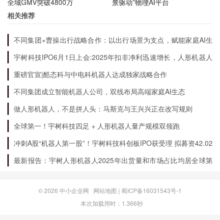
全域GMV突破4800万
景驱动”物理AI平台
选择知名度高、信誉度好的FPGA芯片厂家，避免选用不可
靠的芯片。
相关推荐
对选用的FPGA芯片进行质量检测，确保芯片质量符合要
不同集团×曹操出行战略合作：以出行场景为支点，赋能家庭AI生
求。
态升级
对选用的FPGA芯片进行长时间稳定性测试，确保芯片性能
宇树科技IPO6月1日上会:2025年扣非净利迅速增长，人形机器人
和可靠性。
出货量全球第一
重磅官宣|酷态科与中电科机器人达成独家战略合作
选择有良好售后服务的FPGA芯片厂家，能够保障产品在使
不同集团成立智能机器人公司，双线布局高端家庭AI生态
用过程中的正常运行和及时维修。
做人形机器人，不是拼人头：马斯克与王兴兴正在改写规则
全球第一！宇树科技四足 + 人形机器人量产规模双领跑
冲刺A股“机器人第一股”！宇树科技科创板IPO获受理 拟募资42.02
亿元
最新报告：宇树人形机器人2025年出货量和市场占比均居全球第
一
© 2026
中小企业网
网站地图
|
蜀ICP备16031543号-1
本次加载用时：1.366秒