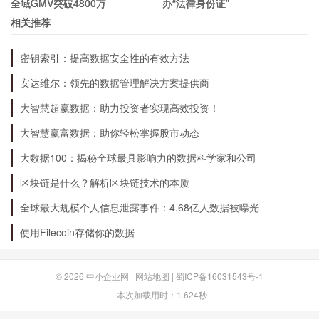
全域GMV突破4800万
办“法律身份证”
进行交易：输入交易数量、价格等信息，进行交易。
相关推荐
FTX交易所的未来发展如何？
密钥索引：提高数据安全性的有效方法
安达维尔：领先的数据管理解决方案提供商
FTX交易所在未来的发展中，将继续推出更多的交
大智慧超赢数据：助力投资者实现高效投资！
易产品，不断提升交易体验和交易效率，加强对用
大智慧赢富数据：助你轻松掌握股市动态
户资产的保护和安全性。同时，FTX交易所也将继
大数据100：揭秘全球最具影响力的数据科学家和公司
续关注全球加密货币市场的发展和变化，积极应对
区块链是什么？解析区块链技术的本质
市场风险和挑战。
全球最大规模个人信息泄露事件：4.68亿人数据被曝光
使用Filecoin存储你的数据
© 2026
中小企业网
网站地图
|
蜀ICP备16031543号-1
本次加载用时：1.624秒