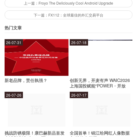
上一篇：Froyo The Deliciously Cool Android Upgrade
高效的交易速度：FTX交易所采用先进的交易技术，保证交
下一篇：FX112：全球最佳的外汇交易平台
易速度的快捷和交易效率的高效。
安全可靠的交易环境：FTX交易所采用高度安全的交易系
热门文章
统，在确保用户资产安全的同时，为用户提供安全可靠的交
易环境。
26-07-31
26-07-18
全球领先的交易平台：FTX交易所在全球加密货币交易市场
占有重要地位，是全球领先的交易平台之一。
如何在FTX交易所进行交易？
新老品牌，责任孰强？
创新无界，开麦有声 WAIC2026
上海国投赋能“POWER・开放
要在FTX交易所进行交易，需要完成以下步骤：
麦”专场成功举办
26-07-26
26-07-17
注册账户：在FTX交易所注册账户，完成实名认证。
充值资金：使用支持的加密货币或法币充值资金。
选择交易产品：选择要交易的产品，如杠杆交易、永续合
挑战防锈极限！康巴赫新品首发
全国首单！锦江给网红人像数据
约、期货等。