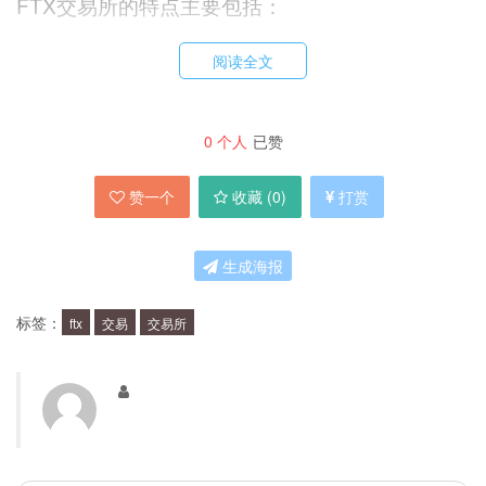
FTX交易所的特点主要包括：
阅读全文
多种交易产品：FTX交易所提供多种交易产品，可以满足不
同投资者的需求。
高杠杆交易：FTX交易所提供高达101倍的杠杆交易，可以帮
0
个人
已赞
助投资者迅速获得高额利润。
低费用：FTX交易所的交易费用相对较低，可以帮助投资者
赞一个
收藏 (
0
)
打赏
降低交易成本。
交易体验优化：FTX交易所注重交易体验的优化，提供简洁
生成海报
易用的交易界面和完善的交易工具。
FTX交易所的优势是什么？
标签：
ftx
交易
交易所
FTX交易所的优势主要包括：
多样化的交易产品：FTX交易所提供多种交易产品，包括杠
杆交易、永续合约、期货等，满足不同投资者的需求。