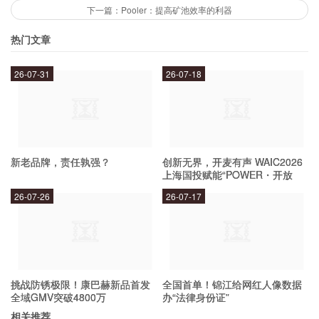
下一篇：Pooler：提高矿池效率的利器
2. 注册登录：用户需要注册账号并登录Plus钱包
热门文章
才能使用它。
26-07-31
26-07-18
3. 充值资金：用户需要将资金充值到Plus钱包中
才能进行支付、转账等操作。
新老品牌，责任孰强？
创新无界，开麦有声 WAIC2026
4. 进行支付：用户可以在商家扫码支付或通过输
上海国投赋能“POWER・开放
入商家的账号进行付款。
麦”专场成功举办
26-07-26
26-07-17
Plus钱包的安全性如何保障？
Plus钱包采用了多重安全措施，包括密码保护、指
挑战防锈极限！康巴赫新品首发
全国首单！锦江给网红人像数据
全域GMV突破4800万
办“法律身份证”
纹识别、实名认证等。此外，Plus钱包还与多家银
相关推荐