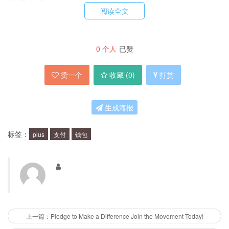
阅读全文
2. 便捷高效：Plus钱包可以随时随地进行支付、
收款、转账等操作，无需现金或银行卡，大大提高
0
个人
已赞
了支付的便捷性和效率。
赞一个
收藏 (
0
)
打赏
3. 多样化支付：Plus钱包支持多种支付方式，包
生成海报
括支付宝、微信、银行卡等，用户可以根据自己的
需求选择合适的支付方式。
标签：
plus
支付
钱包
如何使用Plus钱包？
1. 下载安装：用户可以在手机应用商店中搜索
Plus钱包并下载安装。
上一篇：Pledge to Make a Difference Join the Movement Today!