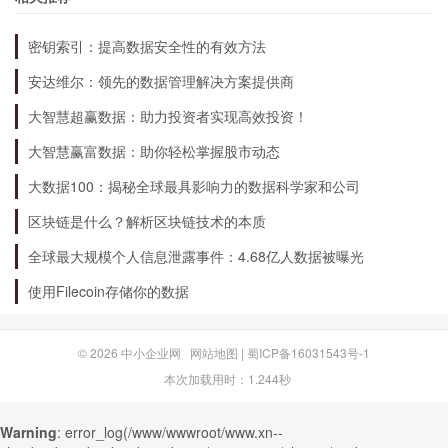
行、支付机构建立了合作关系，采用了专业的安全
技术和设备，保障用户的资金安全。
密钥索引：提高数据安全性的有效方法
安达维尔：领先的数据管理解决方案提供商
Plus钱包有哪些优势？
大智慧超赢数据：助力投资者实现高效投资！
大智慧赢富数据：助你轻松掌握股市动态
1. 安全可靠：采用多重安全措施，保障用户的资
大数据100：揭秘全球最具影响力的数据科学家和公司
金安全。
区块链是什么？解析区块链技术的本质
全球最大规模个人信息泄露事件：4.68亿人数据被曝光
2. 便捷高效：支持多种支付方式，随时随地进行
使用Filecoin存储你的数据
支付、收款、转账等操作。
© 2026
中小企业网
网站地图
|
蜀ICP备16031543号-1
3. 多样化支付：支持支付宝、微信、银行卡等多
本次加载用时：1.244秒
种支付方式，满足用户的不同需求。
Warning
: error_log(/www/wwwroot/www.xn--