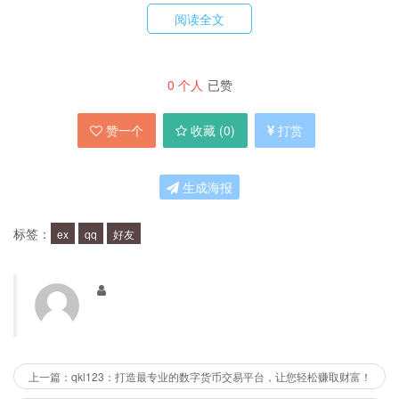
聊天记录管理：可以快速查找历史聊天记录，方便回顾和查
阅读全文
看
好友分类管理：可以将好友按照不同的标签分类，方便管理
0
个人
已赞
和筛选
表情商店：提供了更多、更丰富的表情和主题，让聊天更加
赞一个
收藏 (
0
)
打赏
生动有趣
群组管理：可以更方便地管理群组，包括邀请好友加入、设
置群公告等
生成海报
为什么要使用QQ ex？
标签：
ex
qq
好友
使用QQ ex可以让你的社交更高效，因为它提供了
更多的功能和更方便的操作，让你更快地找到你需
要的信息，更快地与好友聊天和交流。此外，QQ
ex还提供了更好的隐私保护，让你的聊天记录更
上一篇：qkl123：打造最专业的数字货币交易平台，让您轻松赚取财富！