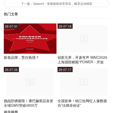
加安全。
下一篇：Qqsport：掌握最新体育资讯，畅享运动精彩
热门文章
如何使用QQ ex？
26-07-31
26-07-18
使用QQ ex非常简单，只需要下载安装后，按照提
示进行设置即可。在使用过程中，你可以根据自己
的需要，选择不同的功能和设置，使你的社交更加
新老品牌，责任孰强？
创新无界，开麦有声 WAIC2026
高效和便捷。
上海国投赋能“POWER・开放
麦”专场成功举办
26-07-26
26-07-17
QQ ex和普通QQ有什么区别？
QQ ex相比普通QQ，主要有以下几个方面的不
同：
挑战防锈极限！康巴赫新品首发
全国首单！锦江给网红人像数据
全域GMV突破4800万
办“法律身份证”
相关推荐