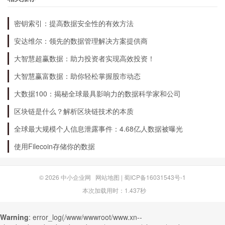
功能更多：QQ ex提供了更多的功能和更丰富的内容，如多
窗口聊天、聊天记录管理、好友分类管理、表情商店等
密钥索引：提高数据安全性的有效方法
操作更方便：QQ ex提供了更多的快捷键和更方便的操作界
安达维尔：领先的数据管理解决方案提供商
面，让你更快地完成各种操作
大智慧超赢数据：助力投资者实现高效投资！
隐私保护更好：QQ ex提供了更好的隐私保护机制，让你的
聊天记录更加安全
大智慧赢富数据：助你轻松掌握股市动态
总结
大数据100：揭秘全球最具影响力的数据科学家和公司
区块链是什么？解析区块链技术的本质
QQ ex是一款功能更多、操作更方便、隐私保护更
全球最大规模个人信息泄露事件：4.68亿人数据被曝光
好的QQ增强版，使用它可以让你的社交更高效、
使用Filecoin存储你的数据
更便捷、更有趣。如果你想让自己的社交更加方便
和快捷，不妨试试QQ ex。
© 2026
中小企业网
网站地图
|
蜀ICP备16031543号-1
本次加载用时：1.437秒
Warning
: error_log(/www/wwwroot/www.xn--