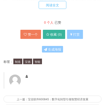
阅读全文
解决方案。同时，宝德股份始终注重与国内外优秀
企业的合作与交流，不断提升自身的技术实力。
0
个人
已赞
宝德股份的产品和服务有哪些？
赞一个
收藏 (
0
)
打赏
宝德股份的产品和服务包括：智能制造设备、智能
生成海报
制造系统、智能工厂解决方案、智能物流解决方案
等。公司的产品和服务涵盖了多个行业，如汽车、
标签：
制造
宝德
智能
电子、医疗等，为客户提供全面的智能制造解决方
案。
宝德股份在智能制造领域的成果是什么？
上一篇：宝信软件600845：数字化转型引领智慧经济发展