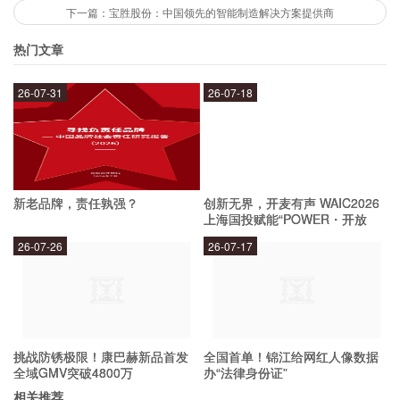
宝德股份在智能制造领域的成果有很多，例如：公
下一篇：宝胜股份：中国领先的智能制造解决方案提供商
司的智能制造设备和解决方案已经在多个国内外知
热门文章
名企业中得到应用，如长城汽车、华为、富士康
等；公司的智能制造技术也得到了国内外的认可，
26-07-31
26-07-18
先后获得了多项荣誉和奖项。
宝德股份未来的发展方向是什么？
新老品牌，责任孰强？
创新无界，开麦有声 WAIC2026
上海国投赋能“POWER・开放
麦”专场成功举办
宝德股份未来的发展方向是以智能制造为核心，不
26-07-26
26-07-17
断拓展业务领域，不断提升技术实力，为客户提供
更加全面、高效、智能的制造解决方案。同时，公
司也将继续加强与国内外优秀企业的合作与交流，
挑战防锈极限！康巴赫新品首发
全国首单！锦江给网红人像数据
共同推动智能制造领域的发展。
全域GMV突破4800万
办“法律身份证”
相关推荐