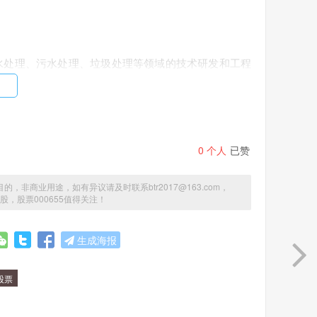
事水处理、污水处理、垃圾处理等领域的技术研发和工程
0
个人
已赞
提高和政府加大环保投入力度，相关企业的市场需求将
商业用途，如有异议请及时联系btr2017@163.com，
水处理领域均有出色的表现，市场占有率不断提升。同
股，股票000655值得关注！
，未来增长潜力巨大。
生成海报
股票
谨慎对待。其次，投资者需要密切关注环保政策和行业动
将全部资金投入同一只股票。