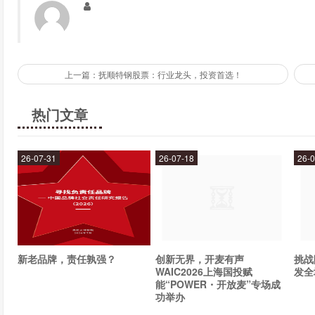
总结
股票000655作为环保行业的龙头企业，具有较大的投资潜力
上一篇：抚顺特钢股票：行业龙头，投资首选！
注环保政策和行业动态，分散投资避免风险。如果能够投资成功
热门文章
26-07-31
26-07-18
26-0
新老品牌，责任孰强？
创新无界，开麦有声
挑战
WAIC2026上海国投赋
发全
能“POWER・开放麦”专场成
功举办