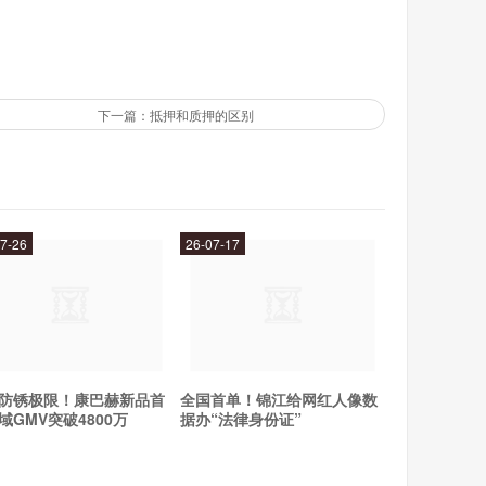
和市场关注度。但投资者需要注意投资风险，以及密切关
下一篇：抵押和质押的区别
，回报也将非常可观。
7-26
26-07-17
防锈极限！康巴赫新品首
全国首单！锦江给网红人像数
域GMV突破4800万
据办“法律身份证”