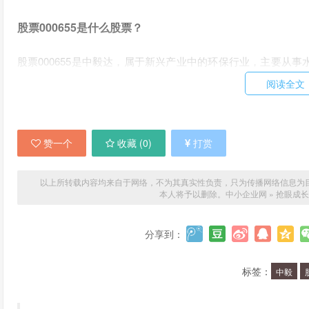
股票000655是什么股票？
股票000655是中毅达，属于新兴产业中的环保行业，主要从
设计、施工等服务。公司业绩稳步增长，市场地位不断提升。
阅读全文
为什么股票000655值得关注？
赞一个
收藏 (
0
)
打赏
首先，中毅达所在行业具有很大的发展潜力，随着环保意识的
会不断增长。
以上所转载内容均来自于网络，不为其真实性负责，只为传播网络信息为目的，非
其次，中毅达自身的业绩表现也十分亮眼，公司在水处理和污
本人将予以删除。
中小企业网
»
抢眼成长
时，中毅达在业务拓展方面也不断加强，涉足垃圾处理等新领域
分享到：
投资股票000655需要注意什么？
标签：
中毅
首先，股票000655属于成长股，具有一定的投资风险，需要
态，及时了解市场变化。最后，投资者需要注意分散投资，避免