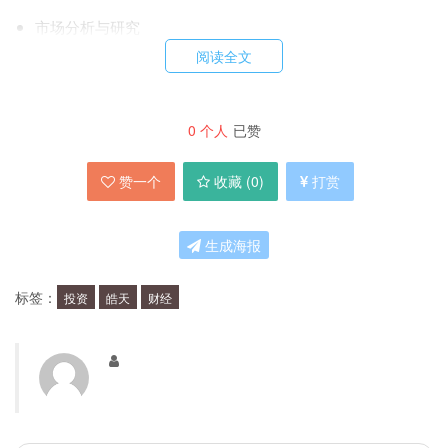
市场分析与研究
投资策略与建议
阅读全文
投资工具与平台
投资培训与教育
0
个人
已赞
皓天财经的投资建议是如何制定的？
赞一个
收藏 (
0
)
打赏
我们的投资建议是由经验丰富的投资专家团队制定
生成海报
的，他们会定期对市场进行分析和研究，根据市场
变化和趋势，提出相应的投资建议和策略。
标签：
投资
皓天
财经
皓天财经的投资工具有哪些？
我们提供多种投资工具，包括但不限于：