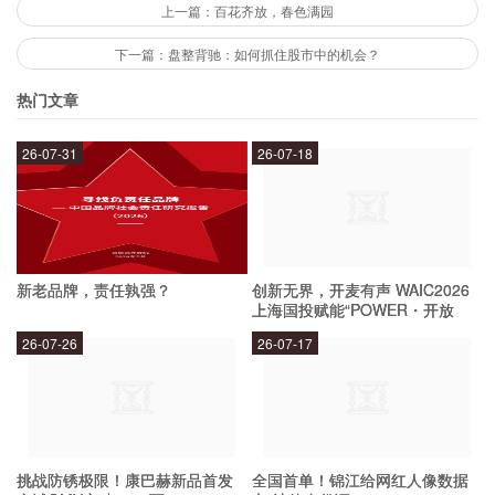
上一篇：百花齐放，春色满园
股票交易平台
下一篇：盘整背驰：如何抓住股市中的机会？
外汇交易平台
热门文章
期货交易平台
数字货币交易平台
26-07-31
26-07-18
皓天财经如何帮助投资者实现财富增值？
我们提供最新的市场分析和投资建议，帮助投资者
新老品牌，责任孰强？
创新无界，开麦有声 WAIC2026
把握市场变化和趋势，制定正确的投资策略，同时
上海国投赋能“POWER・开放
麦”专场成功举办
我们也提供多种投资工具和平台，让投资者可以更
26-07-26
26-07-17
方便地进行投资交易。此外，我们还提供投资教育
和培训，帮助投资者更好地掌握投资知识和技能。
如何成为皓天财经的会员？
挑战防锈极限！康巴赫新品首发
全国首单！锦江给网红人像数据