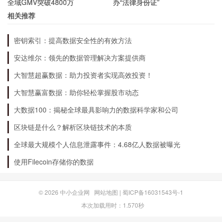
全域GMV突破4800万
办“法律身份证”
相关推荐
成为我们的会员非常简单，只需要在我们的官网上
密钥索引：提高数据安全性的有效方法
注册账号并选择相应的会员计划，即可享受我们的
安达维尔：领先的数据管理解决方案提供商
服务和优惠。同时我们也提供免费的试用期，让您
可以更好地了解我们的服务。
大智慧超赢数据：助力投资者实现高效投资！
大智慧赢富数据：助你轻松掌握股市动态
大数据100：揭秘全球最具影响力的数据科学家和公司
区块链是什么？解析区块链技术的本质
全球最大规模个人信息泄露事件：4.68亿人数据被曝光
使用Filecoin存储你的数据
© 2026
中小企业网
网站地图
|
蜀ICP备16031543号-1
本次加载用时：1.570秒