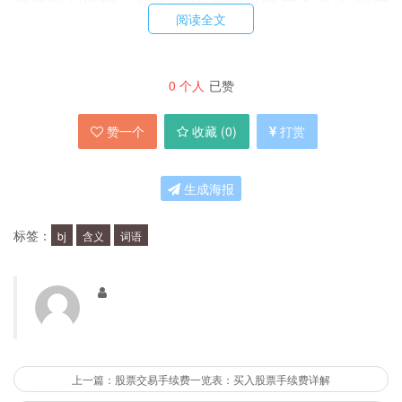
阅读全文
道理”、“不靠谱”等贬义词语。例如，当一个人的行
为使人感到很气愤或者很失望时，就可以用“bj”来
形容他。
0
个人
已赞
赞一个
收藏 (
0
)
打赏
为什么“bj”含义如此多样？
生成海报
“bj”之所以能够有这么多的含义，是因为它的形式
非常独特。它的发音与“背景”这个词语非常相似，
标签：
bj
含义
词语
但是它的拼写却完全不同。这使得人们可以根据自
己的需要，将“bj”赋予不同的含义和用途。
“bj”在互联网上的使用方式是什么？
上一篇：股票交易手续费一览表：买入股票手续费详解