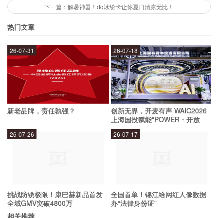
在互联网上，“bj”通常会被用在社交媒体、聊天软
下一篇：解暑神器！dq冰纷卡让你夏日清凉无比！
件和网络论坛等地方。当一个用户想要表达自己的
热门文章
情感或者评论某个话题时，就可以使用“bj”来传达
自己的意思。此外，很多网友还会将“bj”用作表
26-07-31
26-07-18
情，以更生动形象地表达自己的情感。
“bj”是否有负面影响？
新老品牌，责任孰强？
创新无界，开麦有声 WAIC2026
上海国投赋能“POWER・开放
麦”专场成功举办
虽然“bj”在互联网上的使用非常常见，但是由于它
26-07-26
26-07-17
的含义多样，有时候也会被误解或者使用不当。因
此，我们应该在使用“bj”时，注意语境和情感表
达，以避免造成不必要的误会或者负面影响。
挑战防锈极限！康巴赫新品首发
全国首单！锦江给网红人像数据
全域GMV突破4800万
办“法律身份证”
相关推荐