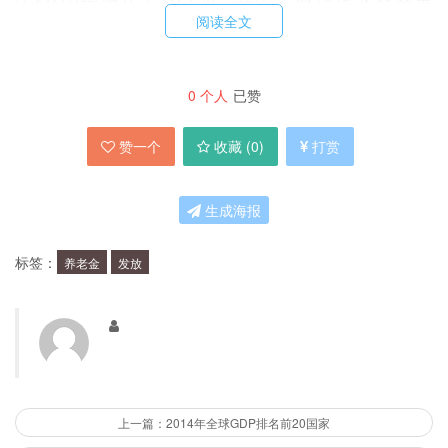
阅读全文
发放总额为103.4亿元，增长了17.1%；农村企业
养老金发放总额为17.4亿元，增长了15.1%。可
见，天津企业养老金发放总体呈现出稳步增长的趋
0
个人
已赞
势。
赞一个
收藏 (
0
)
打赏
2. 养老金发放涉及的人数有多少？
生成海报
据天津市人力资源和社会保障局的统计数据，
标签：
养老金
发放
2014年天津市企业养老金发放涉及到了约150万
人，其中城镇职工养老金发放人数约为120万人，
农村职工养老金发放人数约为30万人。这也说明
了天津企业养老金发放的范围是非常广泛的。
上一篇：2014年全球GDP排名前20国家