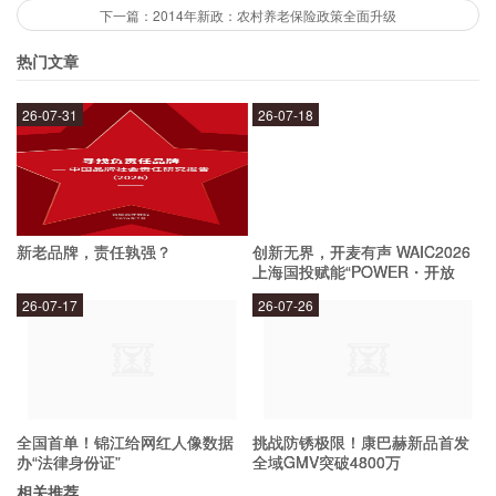
3. 天津企业养老金发放存在哪些问题？
下一篇：2014年新政：农村养老保险政策全面升级
热门文章
天津市人力资源和社会保障局在发布2014年天津
市社保工作情况时指出，天津企业养老金发放存在
26-07-31
26-07-18
以下问题：一是基本养老金待遇水平相对较低，难
以满足职工的养老需求；二是基本养老金调整机制
不够灵活，调整幅度过小；三是企业养老金基金运
新老品牌，责任孰强？
创新无界，开麦有声 WAIC2026
营管理水平较低，投资收益率偏低。
上海国投赋能“POWER・开放
麦”专场成功举办
26-07-17
26-07-26
4. 未来天津企业养老金发放如何发展？
天津市政府已经采取了多项措施来推动天津企业养
全国首单！锦江给网红人像数据
挑战防锈极限！康巴赫新品首发
老金的发展。例如，提高城镇职工基本养老金待遇
办“法律身份证”
全域GMV突破4800万
标准，建立灵活的调整机制；加强企业养老金基金
相关推荐