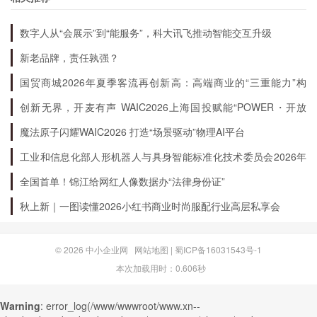
的运营管理，提高投资收益率；鼓励企业和职工参
数字人从“会展示”到“能服务”，科大讯飞推动智能交互升级
加职业年金计划等。这些措施的实施将有助于提高
新老品牌，责任孰强？
天津企业养老金的发放水平，更好地满足职工的养
国贸商城2026年夏季客流再创新高：高端商业的“三重能力”构
老需求。
建
创新无界，开麦有声 WAIC2026上海国投赋能“POWER・开放
麦”专场成功举办
魔法原子闪耀WAIC2026 打造“场景驱动”物理AI平台
工业和信息化部人形机器人与具身智能标准化技术委员会2026年
度全体会议暨“标准周”活动在浙江绍兴召开
全国首单！锦江给网红人像数据办“法律身份证”
秋上新｜一图读懂2026小红书商业时尚服配行业高层私享会
© 2026
中小企业网
网站地图
|
蜀ICP备16031543号-1
本次加载用时：0.606秒
Warning
: error_log(/www/wwwroot/www.xn--