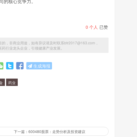
司的核心竞争力。
0
个人
已赞
商业用途，如有异议请及时联系btr2017@163.com，
业：医药行业龙头企业，引领健康产业发展。
生成海报
金
药业
下一篇：600480股票：走势分析及投资建议