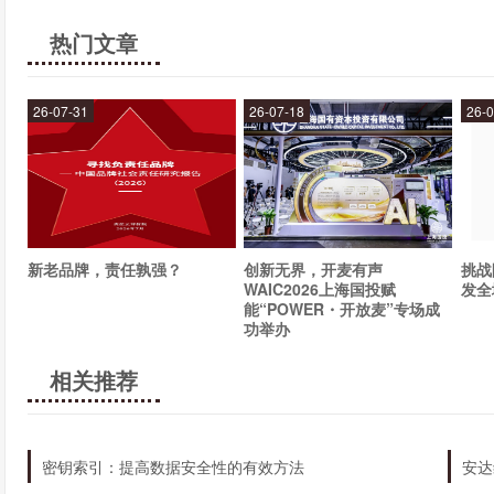
热门文章
26-07-31
26-07-18
26-0
新老品牌，责任孰强？
创新无界，开麦有声
挑战
WAIC2026上海国投赋
发全
能“POWER・开放麦”专场成
功举办
相关推荐
密钥索引：提高数据安全性的有效方法
安达