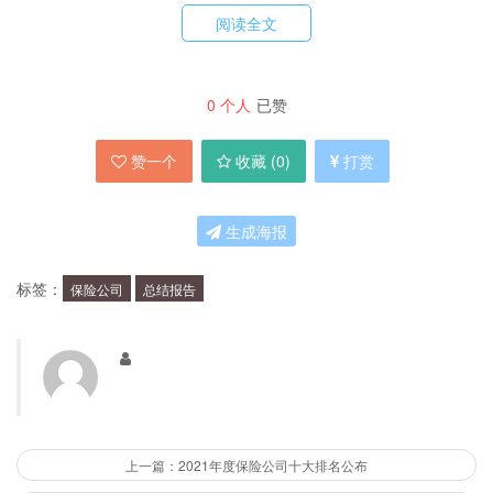
在过去一年中取得了较为显著的成绩。其中，以下
阅读全文
几个方面值得关注：
1. 保险业务收入增长较快。2021年，保险公司的
0
个人
已赞
业务收入同比增长了10%以上，其中，寿险业务
收入增长最快。
赞一个
收藏 (
0
)
打赏
2. 投资收益稳步增长。受益于经济复苏和股市上
涨，保险公司的投资收益同比增长了20%以上。
生成海报
3. 创新产品不断涌现。保险公司在过去一年中推
标签：
保险公司
总结报告
出了多款创新产品，如“健康险+理财”、“爱心
险”等，受到了市场的欢迎。
2021年度保险公司综合总结报告存在哪些问题？
上一篇：2021年度保险公司十大排名公布
尽管保险公司在2021年度表现不俗，但也存在一