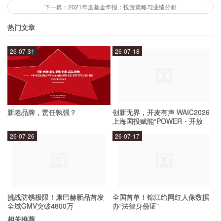
下一篇：2021年度基金年报：投资策略与业绩分析
些问题：
1. 保险公司整体规模较小。相对于国际上的保险
热门文章
公司，国内保险公司整体规模还比较小，难以与国
26-07-31
26-07-18
际保险公司竞争。
2. 保险公司的产品同质化较严重。目前，国内保
险市场上的产品同质化问题较为严重，保险公司需
要更多的创新来提高产品差异化。
新老品牌，责任孰强？
创新无界，开麦有声 WAIC2026
上海国投赋能“POWER・开放
3. 保险公司的服务水平有待提高。保险公司在服
麦”专场成功举办
26-07-26
26-07-17
务方面还存在一些问题，如理赔速度慢、客户服务
不够周到等，需要进一步提高服务水平。
2021年度保险公司综合总结报告对未来的展望是
挑战防锈极限！康巴赫新品首发
全国首单！锦江给网红人像数据
什么？
全域GMV突破4800万
办“法律身份证”
相关推荐