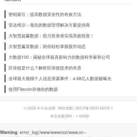
2021年度保险公司综合总结报告认为，未来保险
密钥索引：提高数据安全性的有效方法
行业将继续保持较快的增长。随着人们对风险保障
安达维尔：领先的数据管理解决方案提供商
意识的提高，保险需求将继续增加。同时，保险公
大智慧超赢数据：助力投资者实现高效投资！
司也将继续加大创新力度，推出更多符合市场需求
大智慧赢富数据：助你轻松掌握股市动态
的产品。但同时，保险公司也需要面对市场竞争加
大数据100：揭秘全球最具影响力的数据科学家和公司
剧、监管政策不断变化等挑战，需要不断提高自身
区块链是什么？解析区块链技术的本质
实力和服务水平，才能在激烈的市场竞争中立于不
全球最大规模个人信息泄露事件：4.68亿人数据被曝光
败之地。
使用Filecoin存储你的数据
© 2026
中小企业网
网站地图
|
蜀ICP备16031543号-1
本次加载用时：1.423秒
Warning
: error_log(/www/wwwroot/www.xn--