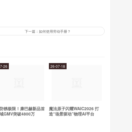
下一篇：如何使用劳动手册？
，但实际情况往往比较复杂。
致投资项目的回报率被高估或低估。
略了资金成本对投资回报率的影响。
7-26
26-07-18
几个因素：
防锈极限！康巴赫新品首
魔法原子闪耀WAIC2026 打
域GMV突破4800万
造“场景驱动”物理AI平台