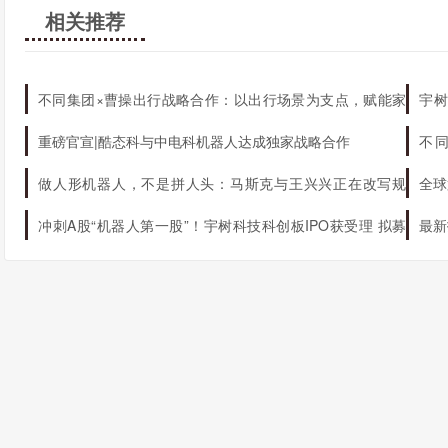
相关推荐
结论
内部收益率公式是一种有用的工具，可以帮助投资者计算投资
不同集团×曹操出行战略合作：以出行场景为支点，赋能家
宇树
性，并考虑其他因素，如资金成本和时间价值，以优化投资回报
庭AI生态升级
机器
重磅官宣|酷态科与中电科机器人达成独家战略合作
不
态
做人形机器人，不是拼人头：马斯克与王兴兴正在改写规
全球
则
冲刺A股“机器人第一股”！宇树科技科创板IPO获受理 拟募
最新
资42.02亿元
球第