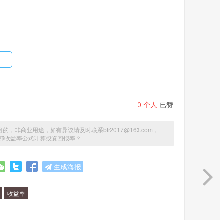
成本，如购买资产、租金、人力成本等。
，如销售收入、成本、税金等。
公式可以计算出一个实际的回报率，以帮助投资者决定
0
个人
已赞
商业用途，如有异议请及时联系btr2017@163.com，
部收益率公式计算投资回报率？
生成海报
收益率