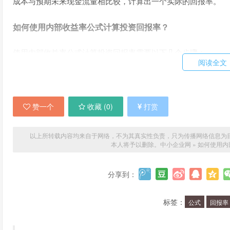
成本与预期未来现金流量相比较，计算出一个实际的回报率。
如何使用内部收益率公式计算投资回报率？
使用内部收益率公式计算投资回报率需要以下几个步骤：
阅读全文
确定投资成本。这通常包括购买资产或业务所需的全部
计算未来现金流量。这包括预期的所有未来收入和支出
将未来现金流量与投资成本进行比较。使用内部收益率
赞一个
收藏 (
0
)
打赏
是否应该进行投资。
以上所转载内容均来自于网络，不为其真实性负责，只为传播网络信息为目的，非
内部收益率公式的优点是什么？
本人将予以删除。
中小企业网
»
如何使用内
使用内部收益率公式计算投资回报率有以下几个优点：
分享到：
可以帮助投资者比较不同投资项目的回报率。
标签：
公式
回报率
可以帮助投资者确定自己的投资决策是否正确。
可以帮助投资者更好地管理投资风险。