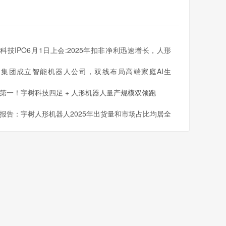
回报率。但是，投资者应该注意内部收益率公式的局限
科技IPO6月1日上会:2025年扣非净利迅速增长，人形
率的计算。
人出货量全球第一
同集团成立智能机器人公司，双线布局高端家庭AI生
第一！宇树科技四足 + 人形机器人量产规模双领跑
报告：宇树人形机器人2025年出货量和市场占比均居全
一