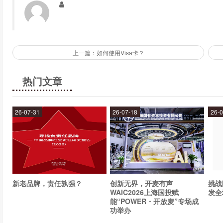
内部收益率公式的局限性是什么？
内部收益率公式计算投资回报率也有一些局限性：
上一篇：如何使用Visa卡？
内部收益率公式假设所有未来现金流量可以准确地预测
热门文章
内部收益率公式不考虑投资项目的时间价值，这可能导
内部收益率公式不考虑资金成本，这可能导致投资者忽
26-07-31
26-07-18
26-0
如何优化内部收益率公式计算投资回报率？
为了优化内部收益率公式计算投资回报率，投资者可以考虑以下
合理估计未来现金流量。
考虑资金成本。
新老品牌，责任孰强？
创新无界，开麦有声
挑战
WAIC2026上海国投赋
发全
考虑投资项目的时间价值。
能“POWER・开放麦”专场成
功举办
比较不同投资项目的内部收益率。