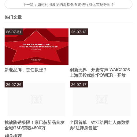
下一篇：如何利用波罗的海指数查询进行航运市场分析？
制作纸篓
热门文章
26-07-31
26-07-18
1. 准备所需材料：民丰特纸、剪刀、胶水、卷
尺。
2. 根据需要的尺寸，剪下一张合适大小的民丰特
新老品牌，责任孰强？
创新无界，开麦有声 WAIC2026
纸。
上海国投赋能“POWER・开放
麦”专场成功举办
26-07-26
26-07-17
3. 将民丰特纸折叠成一个长方形，用胶水粘合好
侧面。
挑战防锈极限！康巴赫新品首发
全国首单！锦江给网红人像数据
4. 将底部的四个角向内折叠，用胶水粘合好。
全域GMV突破4800万
办“法律身份证”
相关推荐