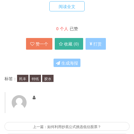
制作手工笔筒
阅读全文
1. 准备所需材料：民丰特纸、剪刀、胶水、卷
0
个人
已赞
尺。
赞一个
收藏 (
0
)
打赏
2. 根据需要的尺寸，剪下一张合适大小的民丰特
纸。
生成海报
标签：
民丰
特纸
胶水
3. 将民丰特纸卷成一个圆筒形，用胶水固定好。
4. 根据个人喜好，可以在笔筒上贴上各种装饰，
如彩色纸条、贴纸等。
上一篇：如何利用抄底公式挑选低估股票？
5. 等待胶水干燥，即可使用。