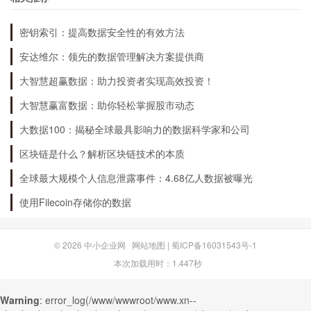
5. 根据个人喜好，可以在篮筐上贴上各种装饰，
密钥索引：提高数据安全性的有效方法
如彩色纸条、贴纸等。
安达维尔：领先的数据管理解决方案提供商
大智慧超赢数据：助力投资者实现高效投资！
6. 等待胶水干燥，即可使用。
大智慧赢富数据：助你轻松掌握股市动态
制作书签
大数据100：揭秘全球最具影响力的数据科学家和公司
区块链是什么？解析区块链技术的本质
1. 准备所需材料：民丰特纸、剪刀、胶水、卷
全球最大规模个人信息泄露事件：4.68亿人数据被曝光
尺。
使用Filecoin存储你的数据
2. 根据需要的尺寸，剪下一张合适大小的民丰特
© 2026
中小企业网
网站地图
|
蜀ICP备16031543号-1
纸。
本次加载用时：1.447秒
Warning
: error_log(/www/wwwroot/www.xn--
3. 将民丰特纸折叠成一个长方形，用剪刀在一侧