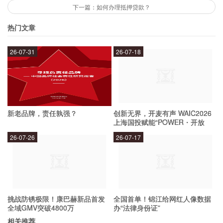
第五步：服务商发放POS机，进行安装和调试。
下一篇：如何办理抵押贷款？
热门文章
3. POS机的费用是怎样的？
26-07-31
26-07-18
POS机的费用主要包括以下几个方面：
第一，POS机本身的购买费用，不同品牌和型号
新老品牌，责任孰强？
创新无界，开麦有声 WAIC2026
的POS机价格不同；
上海国投赋能“POWER・开放
麦”专场成功举办
26-07-26
26-07-17
第二，POS机使用所需的流量费用和通讯费用，
这些费用一般由服务商收取；
第三，根据不同的服务商和品牌，还可能需要支付
挑战防锈极限！康巴赫新品首发
全国首单！锦江给网红人像数据
全域GMV突破4800万
办“法律身份证”
一定的保证金或者手续费；
相关推荐