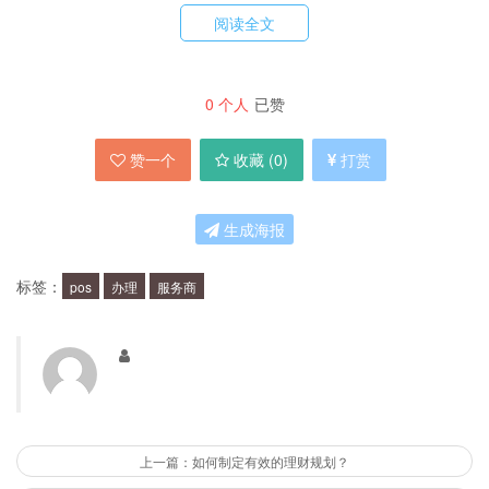
阅读全文
办理POS机一般需要按照以下步骤进行：
0
个人
已赞
第一步：选择要合作的POS机品牌，如银联、支
付宝、微信等；
赞一个
收藏 (
0
)
打赏
第二步：联系POS机服务商，提交办理申请，填
生成海报
写相关信息；
标签：
pos
办理
服务商
第三步：服务商进行资质审核，确认申请人的商户
资质；
第四步：签订合同，支付相关费用；
上一篇：如何制定有效的理财规划？