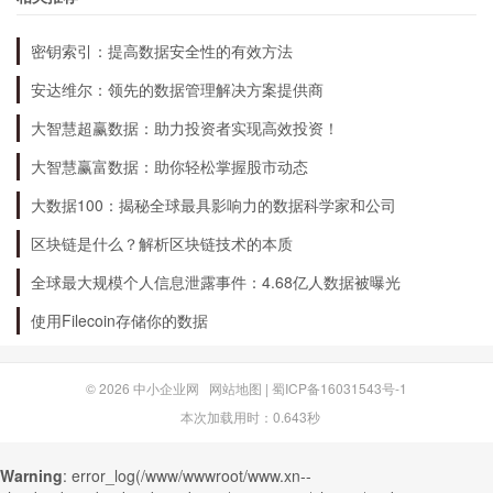
第四，如果需要增值服务，如POS机维护、技术
密钥索引：提高数据安全性的有效方法
支持、数据分析等，还需要支付相应的费用。
安达维尔：领先的数据管理解决方案提供商
大智慧超赢数据：助力投资者实现高效投资！
4. 如何选择POS机服务商？
大智慧赢富数据：助你轻松掌握股市动态
大数据100：揭秘全球最具影响力的数据科学家和公司
选择POS机服务商需要考虑以下几个方面：
区块链是什么？解析区块链技术的本质
全球最大规模个人信息泄露事件：4.68亿人数据被曝光
第一，服务商的信誉和口碑，可以通过搜索、咨询
使用Filecoin存储你的数据
其他商家等方式了解；
© 2026
中小企业网
网站地图
|
蜀ICP备16031543号-1
第二，服务商的资质和技术实力，可以通过服务商
本次加载用时：0.643秒
的官方网站等渠道查询；
Warning
: error_log(/www/wwwroot/www.xn--