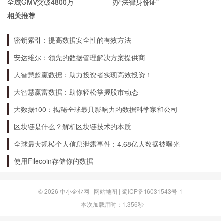
全域GMV突破4800万
办“法律身份证”
国出口龙头企业，具有较大的投资价值。但投资者
相关推荐
应该注意化学品市场波动、原材料价格波动、外汇
密钥索引：提高数据安全性的有效方法
风险和地缘政治风险等风险因素。个人投资者应该
安达维尔：领先的数据管理解决方案提供商
谨慎投资，建议在专业投资顾问的建议下进行投
大智慧超赢数据：助力投资者实现高效投资！
资。
大智慧赢富数据：助你轻松掌握股市动态
大数据100：揭秘全球最具影响力的数据科学家和公司
区块链是什么？解析区块链技术的本质
全球最大规模个人信息泄露事件：4.68亿人数据被曝光
使用Filecoin存储你的数据
© 2026
中小企业网
网站地图
|
蜀ICP备16031543号-1
本次加载用时：1.356秒