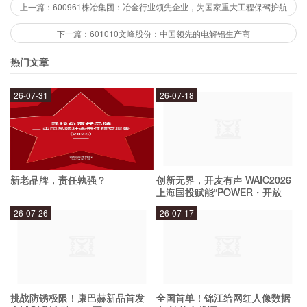
理团队经验丰富，具有良好的管理能力和市场开拓
上一篇：600961株冶集团：冶金行业领先企业，为国家重大工程保驾护航
能力。
下一篇：601010文峰股份：中国领先的电解铝生产商
热门文章
江苏恒顺达新材料股份有限公司的风险因素
26-07-31
26-07-18
有哪些？
江苏恒顺达新材料股份有限公司的业务主要集中在
化学品领域，存在市场波动和原材料价格波动的风
新老品牌，责任孰强？
创新无界，开麦有声 WAIC2026
险。同时，公司的海外市场集中度较高，存在外汇
上海国投赋能“POWER・开放
麦”专场成功举办
风险和地缘政治风险。
26-07-26
26-07-17
结论
挑战防锈极限！康巴赫新品首发
全国首单！锦江给网红人像数据
综上所述，江苏恒顺达新材料股份有限公司作为中