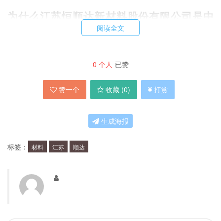
为什么江苏恒顺达新材料股份有限公司是中
阅读全文
国出口龙头企业？
江苏恒顺达新材料股份有限公司的产品远销欧洲、
0
个人
已赞
北美、东南亚等地，拥有丰富的海外市场经验和客
赞一个
收藏 (
0
)
打赏
户资源，是中国出口龙头企业之一。
生成海报
江苏恒顺达新材料股份有限公司的投资价值
在哪里？
标签：
材料
江苏
顺达
首先，江苏恒顺达新材料股份有限公司的产品具有
国际市场竞争力，市场前景广阔。其次，公司规模
逐年扩大，营收和净利润稳步增长。第三，公司管