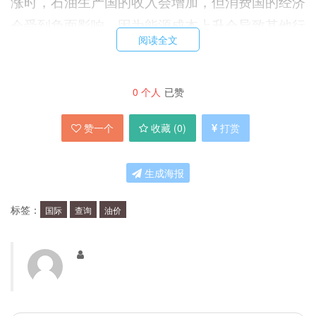
涨时，石油生产国的收入会增加，但消费国的经济
会受到负面影响，因为能源成本上升会导致其他行
阅读全文
业的成本上升，从而影响整个经济的发展。而当油
价下跌时，消费国的经济会受益，但生产国的收入
会减少。
0
个人
已赞
赞一个
收藏 (
0
)
打赏
如何查询国际油价？
生成海报
现在，查询国际油价非常方便。我们可以通过互联
网查询各种原油的价格，例如布伦特原油、WTI原
标签：
国际
查询
油价
油等。国际能源机构、国际能源交易所等机构都提
供了实时的原油价格查询服务。此外，一些财经类
的APP也提供了实时的国际油价查询功能，用户
可以随时了解油价的变化。