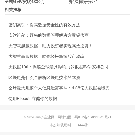
全域GMV突破4800万
办“法律身份证”
利用效率降低能源消耗。对于投资者来说，可以通
相关推荐
过多样化投资组合，降低对某一种能源的投资比
密钥索引：提高数据安全性的有效方法
重，以减少因油价波动带来的风险。
安达维尔：领先的数据管理解决方案提供商
大智慧超赢数据：助力投资者实现高效投资！
总结
大智慧赢富数据：助你轻松掌握股市动态
国际油价是全球经济和生活中非常重要的一个指
大数据100：揭秘全球最具影响力的数据科学家和公司
标，实时查询国际油价并掌握能源市场动态对于企
区块链是什么？解析区块链技术的本质
业和投资者来说都非常重要。在应对油价波动的情
全球最大规模个人信息泄露事件：4.68亿人数据被曝光
况下，企业和投资者需要采取相应的措施，以保证
使用Filecoin存储你的数据
自己的盈利和投资收益。
© 2026
中小企业网
网站地图
|
蜀ICP备16031543号-1
本次加载用时：1.444秒