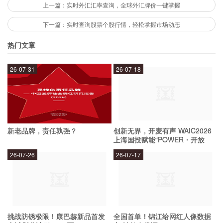
上一篇：实时外汇汇率查询，全球外汇牌价一键掌握
掌握能源市场动态的重要性是什么？
下一篇：实时查询股票个股行情，轻松掌握市场动态
热门文章
掌握能源市场动态对于企业和投资者来说都非常重
26-07-31
26-07-18
要。在能源价格波动的情况下，企业需要根据市场
情况进行资源配置和生产调整，以保证企业的盈利
水平。而对于投资者来说，了解能源市场的动态可
以帮助他们做出更明智的投资决策。
新老品牌，责任孰强？
创新无界，开麦有声 WAIC2026
上海国投赋能“POWER・开放
麦”专场成功举办
如何应对国际油价的变化？
26-07-26
26-07-17
对于企业来说，应对国际油价的变化应该从多个方
面入手。首先，可以通过多元化能源采购渠道，减
挑战防锈极限！康巴赫新品首发
全国首单！锦江给网红人像数据
少对某一种能源的依赖。其次，可以通过提高能源