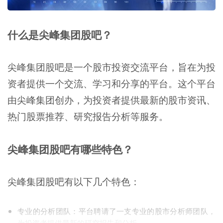
什么是尖峰集团股吧？
尖峰集团股吧是一个股市投资交流平台，旨在为投
资者提供一个交流、学习和分享的平台。这个平台
由尖峰集团创办，为投资者提供最新的股市资讯、
热门股票推荐、研究报告分析等服务。
尖峰集团股吧有哪些特色？
尖峰集团股吧有以下几个特色：
专业的分析团队：平台聘请了一支专业的股市分析师团队，
为投资者提供最新的研究报告和分析。