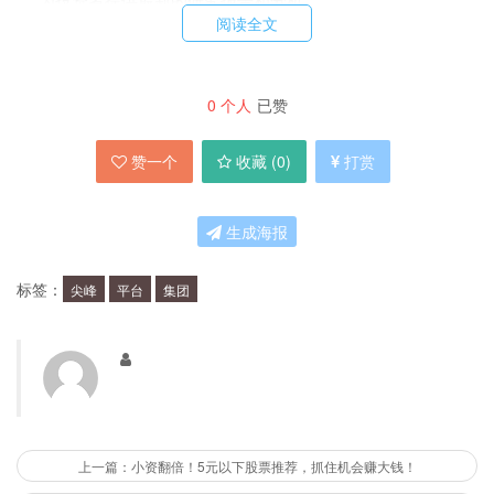
阅读全文
实时的股市资讯：平台提供最新的股市资讯和事件解读，帮
助投资者了解股市动态。
交流互动：平台为投资者提供交流和互动的平台，让投资者
0
个人
已赞
可以分享经验、交流观点。
赞一个
收藏 (
0
)
打赏
如何使用尖峰集团股吧？
生成海报
使用尖峰集团股吧很简单，只需要注册一个账号，
就可以访问平台的所有功能。投资者可以在平台上
标签：
尖峰
平台
集团
查看最新的股市资讯，了解热门股票的走势，参与
讨论和交流。
尖峰集团股吧对投资者有什么帮助？
上一篇：小资翻倍！5元以下股票推荐，抓住机会赚大钱！