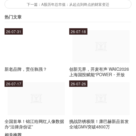
下一篇：A股历年总市值：从起点到终点的财富变迁
兑换外币有哪些注意事项？
热门文章
在兑换外币时，你需要注意以下几个方面：
26-07-31
26-07-18
核对汇率和手续费，确保你知道最终的兑换金额。
仔细检查兑换的外币，确保它们是真实的。
保留好兑换凭证和相关文件，以备日后查询。
新老品牌，责任孰强？
创新无界，开麦有声 WAIC2026
上海国投赋能“POWER・开放
在旅行前，了解目的地国家的货币类型和汇率。
麦”专场成功举办
26-07-17
26-07-26
总之，在兑换外币前，你需要认真研究市场并了解
相关注意事项，以确保你获得最优汇率并避免不必
要的麻烦。
全国首单！锦江给网红人像数据
挑战防锈极限！康巴赫新品首发
办“法律身份证”
全域GMV突破4800万
相关推荐