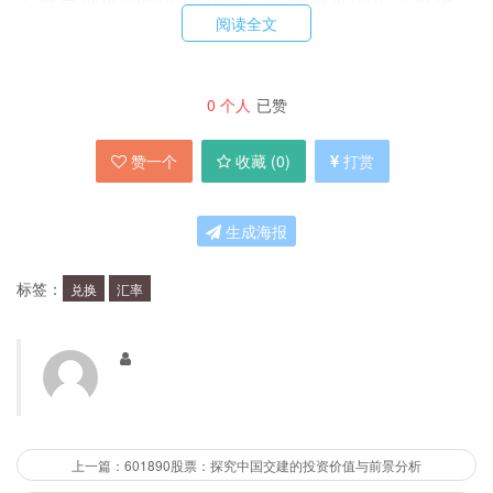
阅读全文
999欧元兑换人民币的汇率约为1欧元兑换7.8元人
民币，因此999欧元兑换人民币的汇率约为7,722
元人民币。
0
个人
已赞
赞一个
收藏 (
0
)
打赏
如何获得最优汇率？
生成海报
想要获得最优汇率，你需要花时间研究市场并比较
各个银行和外汇交易平台的汇率。此外，你还可以
标签：
兑换
汇率
考虑以下几个方面：
避免在机场或旅游景点兑换外币，因为它们通常会收取较高
的手续费。
选择具有良好信誉的银行或外汇交易平台。
上一篇：601890股票：探究中国交建的投资价值与前景分析
尽量避免在周末或假期兑换外币，因为这时汇率通常较低。