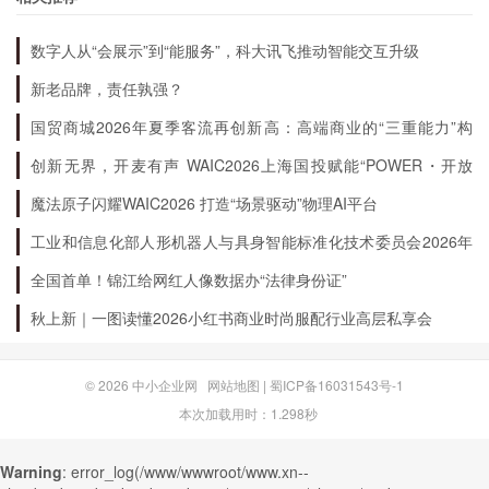
数字人从“会展示”到“能服务”，科大讯飞推动智能交互升级
新老品牌，责任孰强？
国贸商城2026年夏季客流再创新高：高端商业的“三重能力”构
建
创新无界，开麦有声 WAIC2026上海国投赋能“POWER・开放
麦”专场成功举办
魔法原子闪耀WAIC2026 打造“场景驱动”物理AI平台
工业和信息化部人形机器人与具身智能标准化技术委员会2026年
度全体会议暨“标准周”活动在浙江绍兴召开
全国首单！锦江给网红人像数据办“法律身份证”
秋上新｜一图读懂2026小红书商业时尚服配行业高层私享会
© 2026
中小企业网
网站地图
|
蜀ICP备16031543号-1
本次加载用时：1.298秒
Warning
: error_log(/www/wwwroot/www.xn--