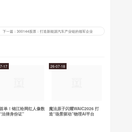
域还面临着激烈的市场竞争。同时，行业变革和技术创
智能云时需要注意风险控制。
下一篇：300144股票：打造新能源汽车产业链的领军企业
人工智能等领域有着广阔的市场空间和强大的资源优
移动智能云有望在市场竞争中占据更大的份额，那么可
7-17
26-07-18
首单！锦江给网红人像数
魔法原子闪耀WAIC2026 打
“法律身份证”
造“场景驱动”物理AI平台