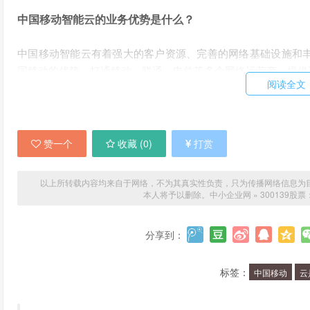
中国移动智能云的业务优势是什么？
中国移动智能云有着强大的客户资源、完善的网络基础设施和
国移动的优势，打通移动、联通、电信等多个网络运营商，提供
阅读全文
为什么投资中国移动智能云有机会？
随着云计算、大数据、人工智能等领域的不断发展，中国移动
赞一个
收藏 (
0
)
打赏
动智能云作为中国移动的子公司，可以利用中国移动的资源和
领域拥有较强的技术实力和服务能力，有望在未来的市场竞争中
以上所转载内容均来自于网络，不为其真实性负责，只为传播网络信息为目的，非
本人将予以删除。
中小企业网
»
300139
什么情况下应该投资中国移动智能云？
分享到：
投资中国移动智能云需要考虑市场趋势、公司业绩、竞争格局
域的市场前景广阔，并且中国移动智能云在这些领域有着强大
标签：
中国移动
云
云。