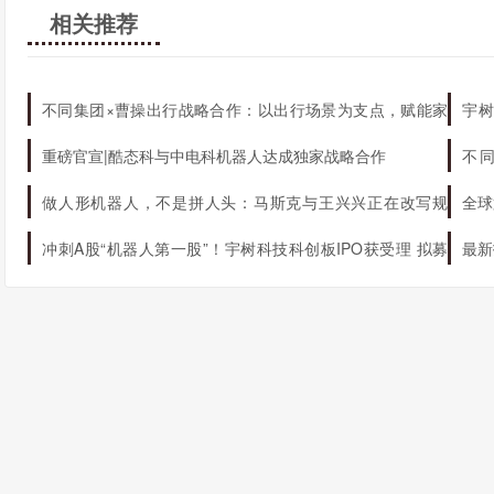
相关推荐
不同集团×曹操出行战略合作：以出行场景为支点，赋能家
宇树
庭AI生态升级
机器
重磅官宣|酷态科与中电科机器人达成独家战略合作
不
态
做人形机器人，不是拼人头：马斯克与王兴兴正在改写规
全球
则
冲刺A股“机器人第一股”！宇树科技科创板IPO获受理 拟募
最新
资42.02亿元
球第