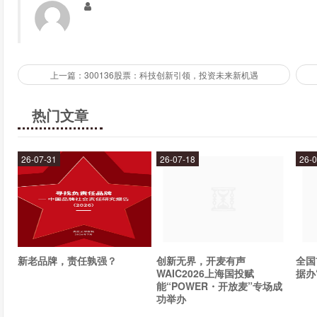
中国移动智能云的投资风险是什么？
中国移动智能云虽然有着强大的资源和实力，但是在云计算领
新等因素也可能对公司的业绩造成影响。因此，在投资中国移动
上一篇：300136股票：科技创新引领，投资未来新机遇
结语
热门文章
中国移动智能云作为中国移动的子公司，在云计算、大数据、
势。如果投资者认为这些领域有着良好的发展前景，并且中国
26-07-31
26-07-18
26-0
以考虑投资中国移动智能云。
新老品牌，责任孰强？
创新无界，开麦有声
全国
WAIC2026上海国投赋
据办
能“POWER・开放麦”专场成
功举办