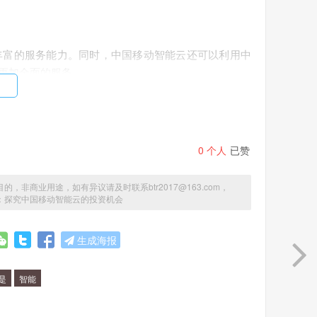
丰富的服务能力。同时，中国移动智能云还可以利用中
更加全面的服务。
智能云在这些领域有着广阔的市场空间。同时，中国移
0
个人
已赞
优势，快速拓展业务。此外，中国移动智能云在云计算
占据更大的份额。
商业用途，如有异议请及时联系btr2017@163.com，
股票：探究中国移动智能云的投资机会
生成海报
等多个因素。如果认为云计算、大数据、人工智能等领
的竞争力和业绩表现，那么可以考虑投资中国移动智能
是
智能