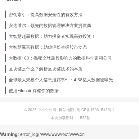
3D打印的未来发展趋势是什么？
密钥索引：提高数据安全性的有效方法
安达维尔：领先的数据管理解决方案提供商
3D打印的未来发展趋势是个令人兴奋的话题。随
着新材料的不断出现和打印技术的不断革新，3D
大智慧超赢数据：助力投资者实现高效投资！
打印将会在更多领域得到广泛应用。此外，人们对
大智慧赢富数据：助你轻松掌握股市动态
可持续发展和环境保护的要求越来越高，3D打印
大数据100：揭秘全球最具影响力的数据科学家和公司
可以通过减少废品和能源消耗，实现可持续发展。
区块链是什么？解析区块链技术的本质
全球最大规模个人信息泄露事件：4.68亿人数据被曝光
使用Filecoin存储你的数据
© 2026
中小企业网
网站地图
|
蜀ICP备16031543号-1
本次加载用时：1.533秒
Warning
: error_log(/www/wwwroot/www.xn--