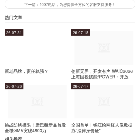
下一篇：4007电话，为您提供全方位的客服支持服务！
要入门3D打印，首先需要学习基本的CAD软件操
热门文章
作和3D打印机的使用方法。可以参加一些课程或
培训班，了解相关知识。此外，还可以加入一些
26-07-31
26-07-18
3D打印社区，与其他爱好者交流经验和技巧。
如何提高3D打印技能？
新老品牌，责任孰强？
创新无界，开麦有声 WAIC2026
上海国投赋能“POWER・开放
麦”专场成功举办
要提高3D打印技能，可以通过实践和学习来不断
26-07-26
26-07-17
提升。可以尝试打印更复杂的模型，了解不同材料
的特性和打印参数的影响。此外，还可以阅读相关
书籍和文章，参加行业会议和展会，了解最新的技
挑战防锈极限！康巴赫新品首发
全国首单！锦江给网红人像数据
术和趋势。
全域GMV突破4800万
办“法律身份证”
相关推荐