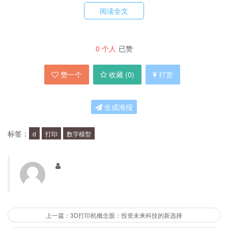
阅读全文
理、打印和后处理。预处理包括将数字模型转换成
可打印的格式，打印包括将材料逐层堆叠，后处理
包括去除支撑结构、清洗表面等。
0
个人
已赞
赞一个
收藏 (
0
)
打赏
3D打印有哪些应用？
生成海报
3D打印已经被广泛应用于各个领域，例如医疗、
建筑、航空航天、汽车、教育、艺术等。在医疗领
标签：
d
打印
数字模型
域，3D打印可以用于制造人体器官模型、义肢、
外科手术辅助工具等。在建筑领域，3D打印可以
用于制造建筑模型、零部件和结构组件等。
如何入门3D打印？
上一篇：3D打印机概念股：投资未来科技的新选择