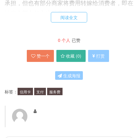
承担，但也有部分商家将费用转嫁给消费者，即在
结账金额中加入这种费用。
阅读全文
信用卡支付服务费为何存在？
0
个人
已赞
信用卡支付服务费是银行为了支付信用卡交易的成
赞一个
收藏 (
0
)
打赏
本而收取的费用，包含了网络交易费、银行交易
费、清算费等。商家需要承担这些费用，因为使用
生成海报
信用卡结账相比现金结账，对商家而言是更为便捷
标签：
信用卡
支付
服务费
和安全的方式。
怎样避免支付服务费？
要避免支付信用卡支付服务费，可以选择使用银行