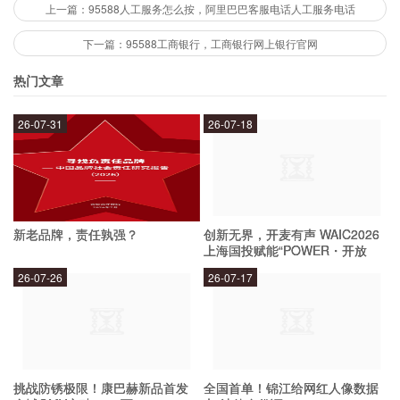
上一篇：95588人工服务怎么按，阿里巴巴客服电话人工服务电话
打折活动或者选择不收费的商家进行购物。另外，
使用借记卡结账也可以避免支付这种费用。
下一篇：95588工商银行，工商银行网上银行官网
热门文章
26-07-31
26-07-18
新老品牌，责任孰强？
创新无界，开麦有声 WAIC2026
上海国投赋能“POWER・开放
麦”专场成功举办
26-07-26
26-07-17
挑战防锈极限！康巴赫新品首发
全国首单！锦江给网红人像数据