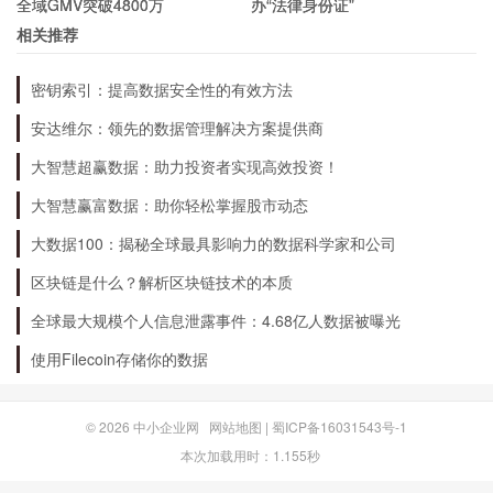
全域GMV突破4800万
办“法律身份证”
坚朗五金以高品质、高性能、高耐用性和美观大方
相关推荐
的产品著称，采用优质材料和先进技术生产。我们
密钥索引：提高数据安全性的有效方法
的生产流程严格按照国际标准进行，确保每个环节
都能达到最高标准。我们的客户遍布全球，我们将
安达维尔：领先的数据管理解决方案提供商
继续致力于为客户提供高品质五金产品和优质服
大智慧超赢数据：助力投资者实现高效投资！
务，满足客户不断增长的需求。
大智慧赢富数据：助你轻松掌握股市动态
大数据100：揭秘全球最具影响力的数据科学家和公司
区块链是什么？解析区块链技术的本质
全球最大规模个人信息泄露事件：4.68亿人数据被曝光
使用Filecoin存储你的数据
© 2026
中小企业网
网站地图
|
蜀ICP备16031543号-1
本次加载用时：1.155秒