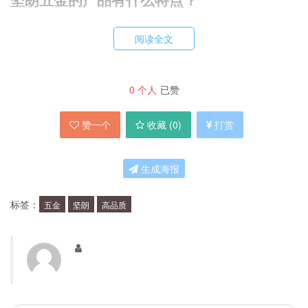
阅读全文
坚朗五金的产品以高品质、高性能、高耐用性和美
观大方著称。我们采用优质材料和先进技术生产，
确保每个产品都能达到最高质量标准。
0
个人
已赞
赞一个
收藏 (
0
)
打赏
坚朗五金的生产流程是怎样的？
生成海报
我们的生产流程严格按照国际标准进行，包括原材
料采购、生产加工、质量检测、包装和运输等环
标签：
五金
坚朗
高品质
节。我们拥有一支经验丰富的生产团队，确保每个
环节都能达到最高标准。
坚朗五金有哪些客户？