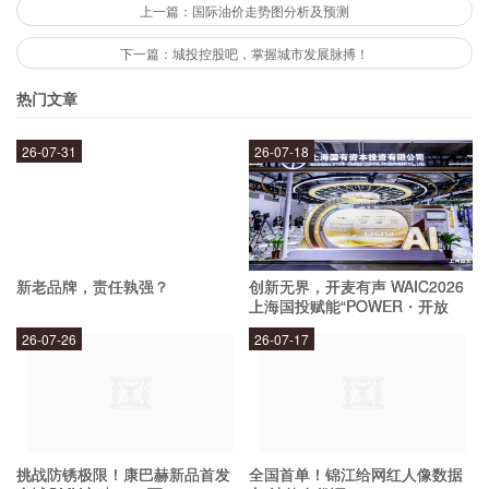
上一篇：国际油价走势图分析及预测
坚朗五金的客户遍布全球，包括建筑公司、家具厂
下一篇：城投控股吧，掌握城市发展脉搏！
商、物业管理公司等。我们以优质的产品和服务赢
热门文章
得了客户的信任和赞誉。
26-07-31
26-07-18
坚朗五金的未来规划是什么？
我们将继续致力于为客户提供高品质五金产品和优
新老品牌，责任孰强？
创新无界，开麦有声 WAIC2026
质服务，不断创新和升级产品线，满足客户不断增
上海国投赋能“POWER・开放
麦”专场成功举办
长的需求。同时，我们将加强与客户的合作，共同
26-07-26
26-07-17
发展壮大。
结论
挑战防锈极限！康巴赫新品首发
全国首单！锦江给网红人像数据