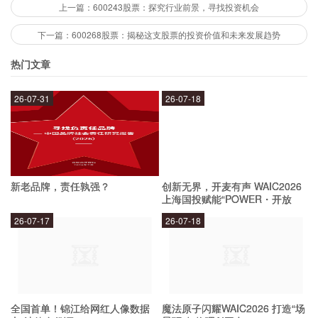
场风险。其次，煤化工行业受污染治理等环保政策
上一篇：600243股票：探究行业前景，寻找投资机会
的影响较大，将对企业生产和盈利产生不利影响。
下一篇：600268股票：揭秘这支股票的投资价值和未来发展趋势
此外，公司的财务状况和管理水平也是投资者需要
热门文章
关注的风险因素。
26-07-31
26-07-18
如何进行600251的投资？
投资者可以通过证券公司开立股票账户，在股票交
新老品牌，责任孰强？
创新无界，开麦有声 WAIC2026
易时间内进行买卖交易。投资者需要根据自身的风
上海国投赋能“POWER・开放
麦”专场成功举办
险承受能力、投资目标等因素进行投资决策，建议
26-07-17
26-07-18
进行分散投资，控制风险。
总结
全国首单！锦江给网红人像数据
魔法原子闪耀WAIC2026 打造“场