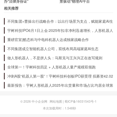
办“法律身份证”
景驱动”物理AI平台
600251作为一只稀缺资源股票，具有一定的投资
相关推荐
价值。投资者在进行投资时需要注意各种风险因
不同集团×曹操出行战略合作：以出行场景为支点，赋能家庭AI生
素，同时考虑自身的风险承受能力和投资目标，进
态升级
宇树科技IPO6月1日上会:2025年扣非净利迅速增长，人形机器人
行分散投资，控制风险。
出货量全球第一
重磅官宣|酷态科与中电科机器人达成独家战略合作
不同集团成立智能机器人公司，双线布局高端家庭AI生态
做人形机器人，不是拼人头：马斯克与王兴兴正在改写规则
全球第一！宇树科技四足 + 人形机器人量产规模双领跑
冲刺A股“机器人第一股”！宇树科技科创板IPO获受理 拟募资42.02
亿元
最新报告：宇树人形机器人2025年出货量和市场占比均居全球第
一
© 2026
中小企业网
网站地图
|
蜀ICP备16031543号-1
本次加载用时：1.548秒