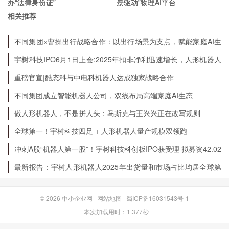
办“法律身份证”
景驱动”物理AI平台
易平台加强安全性措施以避免类似事件的发生。
相关推荐
不同集团×曹操出行战略合作：以出行场景为支点，赋能家庭AI生
态升级
宇树科技IPO6月1日上会:2025年扣非净利迅速增长，人形机器人
出货量全球第一
重磅官宣|酷态科与中电科机器人达成独家战略合作
不同集团成立智能机器人公司，双线布局高端家庭AI生态
做人形机器人，不是拼人头：马斯克与王兴兴正在改写规则
全球第一！宇树科技四足 + 人形机器人量产规模双领跑
冲刺A股“机器人第一股”！宇树科技科创板IPO获受理 拟募资42.02
亿元
最新报告：宇树人形机器人2025年出货量和市场占比均居全球第
一
© 2026
中小企业网
网站地图
|
蜀ICP备16031543号-1
本次加载用时：1.377秒