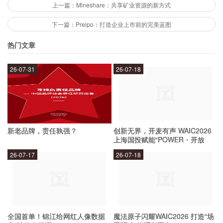
据报道，黑客入侵Mt Gox使用的是一种名
上一篇：Mineshare：共享矿业资源的新方式
为“transaction malleability”的漏洞。这种漏洞允许
下一篇：Preipo：打造企业上市前的完美蓝图
黑客在交易过程中修改交易ID，从而使交易看起来
热门文章
未完成，但实际上比特币已经被转移至黑客的账户
中。此外，Mt Gox的安全性措施也存在一定程度
26-07-31
26-07-18
的漏洞，使得黑客能够进一步入侵系统。
黑客攻击案件对比特币市场产生了什么影
新老品牌，责任孰强？
创新无界，开麦有声 WAIC2026
响？
上海国投赋能“POWER・开放
麦”专场成功举办
26-07-17
26-07-18
黑客攻击案件对比特币市场产生了巨大的影响，导
致比特币价格大幅下跌。在攻击发生后的几个月
内，比特币价格下跌了超过50％。此外，该事件
全国首单！锦江给网红人像数据
魔法原子闪耀WAIC2026 打造“场
还引发了比特币交易平台之间的竞争，促使其他交