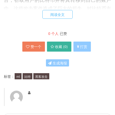
中。这些攻击案件造成了巨大的损失，对比特币市
阅读全文
场产生了严重的影响。
Mt Gox的黑客攻击案件是什么？
0
个人
已赞
赞一个
收藏 (
0
)
打赏
Mt Gox的黑客攻击案件发生于2014年，当时该公
司称其比特币存储库的大部分比特币被盗。后来，
生成海报
公司宣布破产，并在2014年被清算。该黑客攻击
案件被认为是比特币历史上最大的黑客攻击案件之
标签：
mt
比特
黑客攻击
一，造成了价值超过4亿美元的损失。
黑客是如何入侵Mt Gox的？