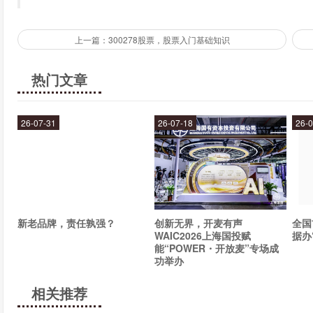
上一篇：300278股票，股票入门基础知识
热门文章
26-07-31
26-07-18
26-0
新老品牌，责任孰强？
创新无界，开麦有声
全国
WAIC2026上海国投赋
据办
能“POWER・开放麦”专场成
功举办
相关推荐