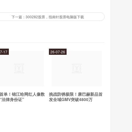
下一篇：300282股票，指南针股票电脑版下载
7-17
26-07-26
首单！锦江给网红人像数
挑战防锈极限！康巴赫新品首
“法律身份证”
发全域GMV突破4800万