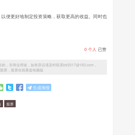
，以便更好地制定投资策略，获取更高的收益。同时也
0
个人
已赞
商业用途，如有异议请及时联系btr2017@163.com，
80股票，股票在线看盘电脑版
生成海报
脑
股票